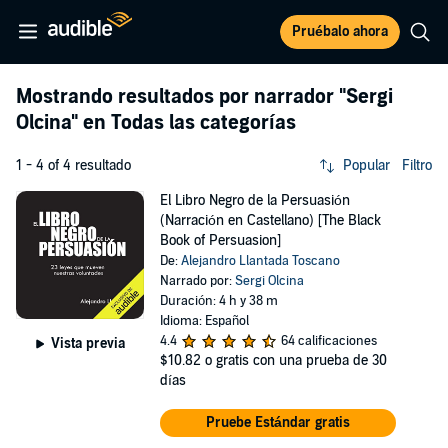
Pruébalo ahora
Mostrando resultados por narrador
"Sergi
Olcina"
en Todas las categorías
1 - 4 of 4 resultado
Popular
Filtro
El Libro Negro de la Persuasión
(Narración en Castellano) [The Black
Book of Persuasion]
De:
Alejandro Llantada Toscano
Narrado por:
Sergi Olcina
Duración: 4 h y 38 m
Idioma: Español
4.4
64 calificaciones
Vista previa
$10.82
o gratis con una prueba de 30
días
Pruebe Estándar gratis