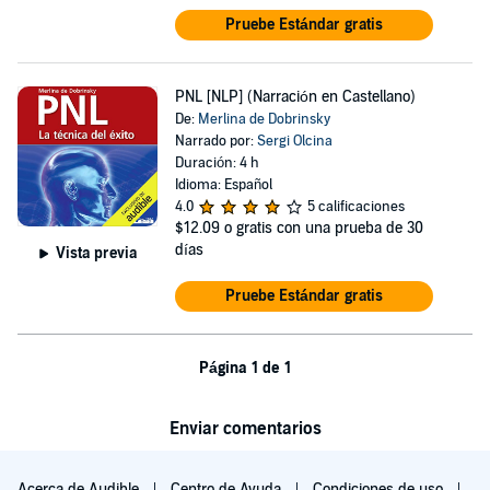
Pruebe Estándar gratis
PNL [NLP] (Narración en Castellano)
De:
Merlina de Dobrinsky
Narrado por:
Sergi Olcina
Duración: 4 h
Idioma: Español
4.0
5 calificaciones
$12.09
o gratis con una prueba de 30
días
Vista previa
Pruebe Estándar gratis
Página 1 de 1
Enviar comentarios
Acerca de Audible
Centro de Ayuda
Condiciones de uso