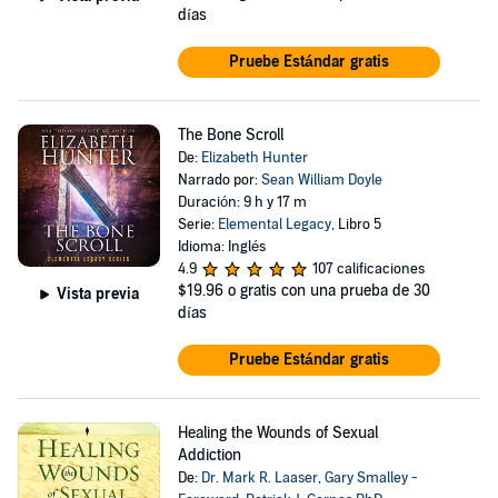
días
Pruebe Estándar gratis
The Bone Scroll
De:
Elizabeth Hunter
Narrado por:
Sean William Doyle
Duración: 9 h y 17 m
Serie:
Elemental Legacy
, Libro 5
Idioma: Inglés
4.9
107 calificaciones
$19.96
o gratis con una prueba de 30
Vista previa
días
Pruebe Estándar gratis
Healing the Wounds of Sexual
Addiction
De:
Dr. Mark R. Laaser
,
Gary Smalley -