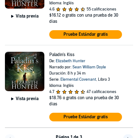
Idioma: Inglés
4.6
55 calificaciones
$16.12
o gratis con una prueba de 30
Vista previa
días
Pruebe Estándar gratis
Paladin's Kiss
De:
Elizabeth Hunter
Narrado por:
Sean William Doyle
Duración: 8 h y 34 m
Serie:
Elemental Covenant
, Libro 3
Idioma: Inglés
4.7
47 calificaciones
$18.76
o gratis con una prueba de 30
Vista previa
días
Pruebe Estándar gratis
Página 1 de 3