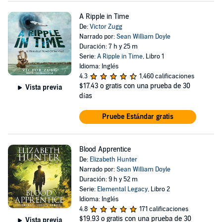
A Ripple in Time
De:
Victor Zugg
Narrado por:
Sean William Doyle
Duración: 7 h y 25 m
Serie:
A Ripple in Time
, Libro 1
Idioma: Inglés
4.3
1,460 calificaciones
$17.43
o gratis con una prueba de 30
Vista previa
días
Pruebe Estándar gratis
Blood Apprentice
De:
Elizabeth Hunter
Narrado por:
Sean William Doyle
Duración: 9 h y 52 m
Serie:
Elemental Legacy
, Libro 2
Idioma: Inglés
4.8
171 calificaciones
$19.93
o gratis con una prueba de 30
Vista previa