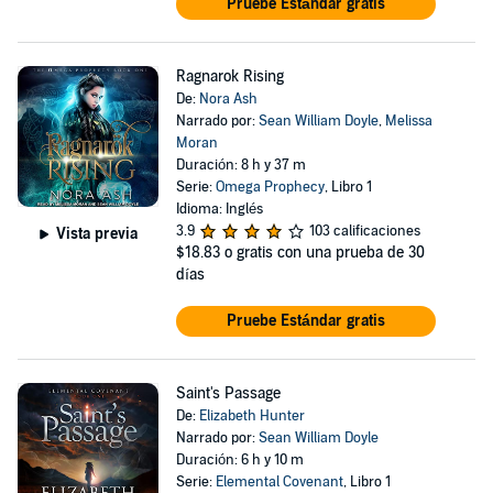
Pruebe Estándar gratis
Ragnarok Rising
De:
Nora Ash
Narrado por:
Sean William Doyle
,
Melissa
Moran
Duración: 8 h y 37 m
Serie:
Omega Prophecy
, Libro 1
Idioma: Inglés
3.9
103 calificaciones
Vista previa
$18.83
o gratis con una prueba de 30
días
Pruebe Estándar gratis
Saint's Passage
De:
Elizabeth Hunter
Narrado por:
Sean William Doyle
Duración: 6 h y 10 m
Serie:
Elemental Covenant
, Libro 1