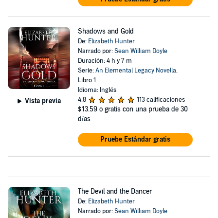
Shadows and Gold
De:
Elizabeth Hunter
Narrado por:
Sean William Doyle
Duración: 4 h y 7 m
Serie:
An Elemental Legacy Novella
,
Libro 1
Idioma: Inglés
4.8
113 calificaciones
Vista previa
$13.59
o gratis con una prueba de 30
días
Pruebe Estándar gratis
The Devil and the Dancer
De:
Elizabeth Hunter
Narrado por:
Sean William Doyle