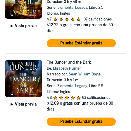
Duración: 3 h y 48 m
Serie:
Elemental Legacy
, Libro 2.5
Idioma: Inglés
4.7
107 calificaciones
$12.72
o gratis con una prueba de 30
Vista previa
días
Pruebe Estándar gratis
The Dancer and the Dark
De:
Elizabeth Hunter
Narrado por:
Sean William Doyle
Duración: 3 h y 1 m
Serie:
Elemental Legacy
, Libro 5.5
Idioma: Inglés
4.8
63 calificaciones
$12.69
o gratis con una prueba de 30
Vista previa
días
Pruebe Estándar gratis