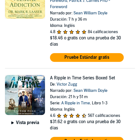
Foreword
,
Patrick J. Carnes PhD -
Foreword
Narrado por:
Sean William Doyle
Duración: 7 h y 36 m
Idioma: Inglés
4.8
84 calificaciones
$18.46
o gratis con una prueba de 30
días
Pruebe Estándar gratis
A Ripple in Time Series Boxed Set
De:
Victor Zugg
Narrado por:
Sean William Doyle
Duración: 21 h y 51 m
Serie:
A Ripple in Time
, Libro 1-3
Idioma: Inglés
4.6
567 calificaciones
$31.62
o gratis con una prueba de 30
Vista previa
días