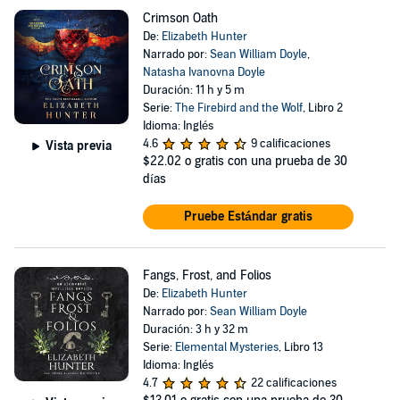
Crimson Oath
De:
Elizabeth Hunter
Narrado por:
Sean William Doyle
,
Natasha Ivanovna Doyle
Duración: 11 h y 5 m
Serie:
The Firebird and the Wolf
, Libro 2
Idioma: Inglés
4.6
9 calificaciones
Vista previa
$22.02
o gratis con una prueba de 30
días
Pruebe Estándar gratis
Fangs, Frost, and Folios
De:
Elizabeth Hunter
Narrado por:
Sean William Doyle
Duración: 3 h y 32 m
Serie:
Elemental Mysteries
, Libro 13
Idioma: Inglés
4.7
22 calificaciones