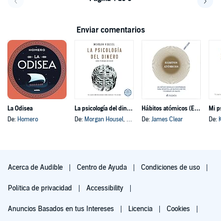
Volver a la página anterior
Avanz
Enviar comentarios
La Odisea
La psicología del dinero
Hábitos atómicos (Español neutro)
Mi p
De:
Homero
De:
Morgan Housel
, y otros
De:
James Clear
De:
Acerca de Audible
Centro de Ayuda
Condiciones de uso
Política de privacidad
Accessibility
Anuncios Basados en tus Intereses
Licencia
Cookies