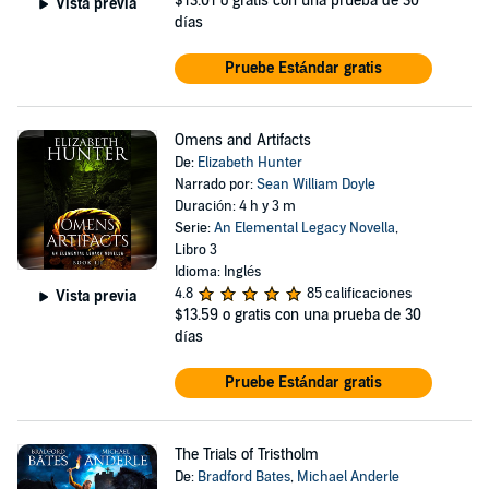
$13.01
o gratis con una prueba de 30
Vista previa
días
Pruebe Estándar gratis
Omens and Artifacts
De:
Elizabeth Hunter
Narrado por:
Sean William Doyle
Duración: 4 h y 3 m
Serie:
An Elemental Legacy Novella
,
Libro 3
Idioma: Inglés
4.8
85 calificaciones
Vista previa
$13.59
o gratis con una prueba de 30
días
Pruebe Estándar gratis
The Trials of Tristholm
De:
Bradford Bates
,
Michael Anderle