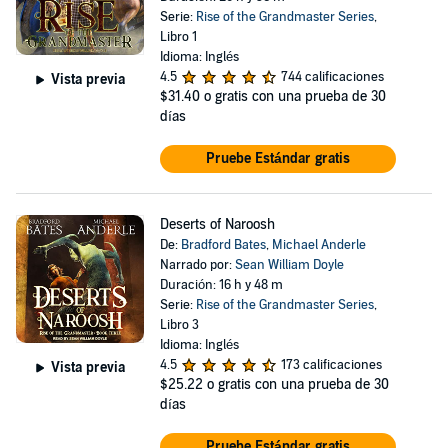
Serie:
Rise of the Grandmaster Series
,
Libro 1
Idioma: Inglés
4.5
744 calificaciones
Vista previa
$31.40
o gratis con una prueba de 30
días
Pruebe Estándar gratis
Deserts of Naroosh
De:
Bradford Bates
,
Michael Anderle
Narrado por:
Sean William Doyle
Duración: 16 h y 48 m
Serie:
Rise of the Grandmaster Series
,
Libro 3
Idioma: Inglés
4.5
173 calificaciones
Vista previa
$25.22
o gratis con una prueba de 30
días
Pruebe Estándar gratis