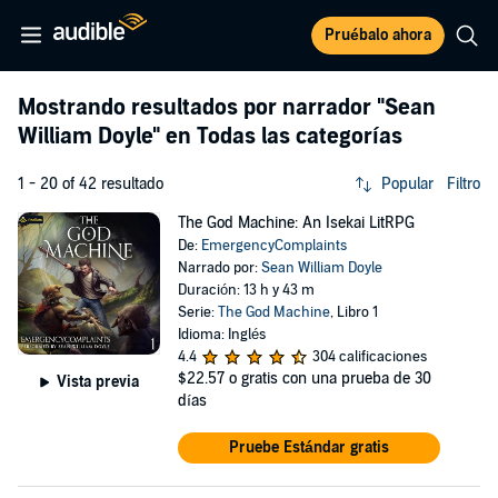
Pruébalo ahora
Mostrando resultados por narrador
"Sean
William Doyle"
en Todas las categorías
1 - 20 of 42 resultado
Popular
Filtro
The God Machine: An Isekai LitRPG
De:
EmergencyComplaints
Narrado por:
Sean William Doyle
Duración: 13 h y 43 m
Serie:
The God Machine
, Libro 1
Idioma: Inglés
4.4
304 calificaciones
$22.57
o gratis con una prueba de 30
Vista previa
días
Pruebe Estándar gratis