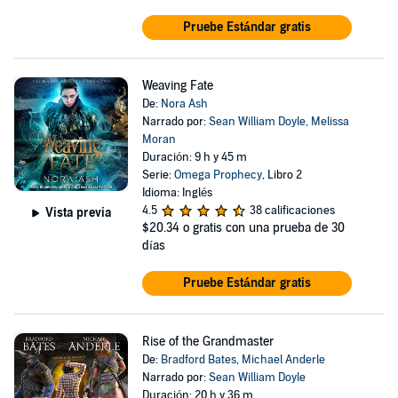
Pruebe Estándar gratis
Weaving Fate
De:
Nora Ash
Narrado por:
Sean William Doyle
,
Melissa
Moran
Duración: 9 h y 45 m
Serie:
Omega Prophecy
, Libro 2
Idioma: Inglés
4.5
38 calificaciones
Vista previa
$20.34
o gratis con una prueba de 30
días
Pruebe Estándar gratis
Rise of the Grandmaster
De:
Bradford Bates
,
Michael Anderle
Narrado por:
Sean William Doyle
Duración: 20 h y 36 m