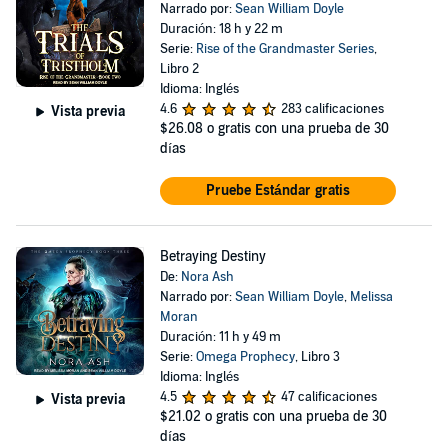
Narrado por:
Sean William Doyle
Duración: 18 h y 22 m
Serie:
Rise of the Grandmaster Series
,
Libro 2
Idioma: Inglés
4.6
283 calificaciones
Vista previa
$26.08
o gratis con una prueba de 30
días
Pruebe Estándar gratis
Betraying Destiny
De:
Nora Ash
Narrado por:
Sean William Doyle
,
Melissa
Moran
Duración: 11 h y 49 m
Serie:
Omega Prophecy
, Libro 3
Idioma: Inglés
4.5
47 calificaciones
Vista previa
$21.02
o gratis con una prueba de 30
días