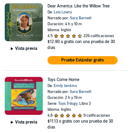
Dear America: Like the Willow Tree
De:
Lois Lowry
Narrado por:
Sara Barnett
Duración: 4 h y 10 m
Idioma: Inglés
4.5
226 calificaciones
$12.90
o gratis con una prueba de 30
días
Vista previa
Pruebe Estándar gratis
Toys Come Home
De:
Emily Jenkins
Narrado por:
Sara Barnett
Duración: 2 h y 19 m
Serie:
Toys Trilogy
, Libro 3
Idioma: Inglés
4.8
9 calificaciones
$11.13
o gratis con una prueba de 30
Vista previa
días