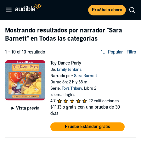
Pruébalo ahora
Mostrando resultados por narrador
"Sara
Barnett"
en Todas las categorías
1 - 10 of 10 resultado
Popular
Filtro
Toy Dance Party
De:
Emily Jenkins
Narrado por:
Sara Barnett
Duración: 2 h y 58 m
Serie:
Toys Trilogy
, Libro 2
Idioma: Inglés
4.7
22 calificaciones
$11.13
o gratis con una prueba de 30
Vista previa
días
Pruebe Estándar gratis