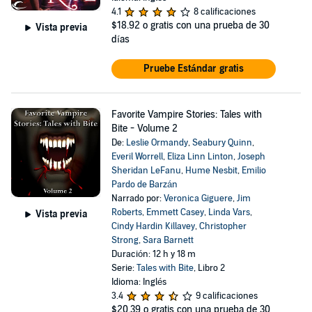
4.1
8 calificaciones
$18.92
o gratis con una prueba de 30
Vista previa
días
Pruebe Estándar gratis
Favorite Vampire Stories: Tales with
Bite - Volume 2
De:
Leslie Ormandy
,
Seabury Quinn
,
Everil Worrell
,
Eliza Linn Linton
,
Joseph
Sheridan LeFanu
,
Hume Nesbit
,
Emilio
Pardo de Barzán
Narrado por:
Veronica Giguere
,
Jim
Roberts
,
Emmett Casey
,
Linda Vars
,
Vista previa
Cindy Hardin Killavey
,
Christopher
Strong
,
Sara Barnett
Duración: 12 h y 18 m
Serie:
Tales with Bite
, Libro 2
Idioma: Inglés
3.4
9 calificaciones
$20.39
o gratis con una prueba de 30