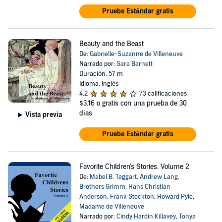
Pruebe Estándar gratis
Beauty and the Beast
De:
Gabrielle-Suzanne de Villeneuve
Narrado por:
Sara Barnett
Duración: 57 m
Idioma: Inglés
4.2
73 calificaciones
$3.16
o gratis con una prueba de 30
días
Vista previa
Pruebe Estándar gratis
Favorite Children's Stories, Volume 2
De:
Mabel B. Taggart
,
Andrew Lang
,
Brothers Grimm
,
Hans Christian
Anderson
,
Frank Stockton
,
Howard Pyle
,
Madame de Villeneuve
Narrado por:
Cindy Hardin Killavey
,
Tonya