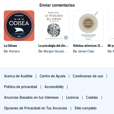
Enviar comentarios
La Odisea
La psicología del dinero
Hábitos atómicos (Español neutro)
Mi p
De:
Homero
De:
Morgan Housel
, y otros
De:
James Clear
De:
Acerca de Audible
Centro de Ayuda
Condiciones de uso
Política de privacidad
Accessibility
Anuncios Basados en tus Intereses
Licencia
Cookies
Opciones de Privacidad en Tus Anuncios
Sitio completo