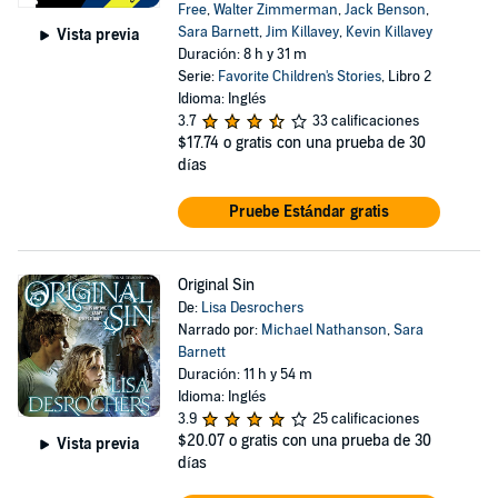
Free
,
Walter Zimmerman
,
Jack Benson
,
Sara Barnett
,
Jim Killavey
,
Kevin Killavey
Vista previa
Duración: 8 h y 31 m
Serie:
Favorite Children's Stories
, Libro 2
Idioma: Inglés
3.7
33 calificaciones
$17.74
o gratis con una prueba de 30
días
Pruebe Estándar gratis
Original Sin
De:
Lisa Desrochers
Narrado por:
Michael Nathanson
,
Sara
Barnett
Duración: 11 h y 54 m
Idioma: Inglés
3.9
25 calificaciones
$20.07
o gratis con una prueba de 30
Vista previa
días