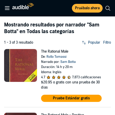
Pruébalo ahora
Mostrando resultados por narrador
"Sam
Botta"
en Todas las categorías
1 - 3 of 3 resultado
Popular
Filtro
The Rational Male
De:
Rollo Tomassi
Narrado por:
Sam Botta
Duración: 14 h y 20 m
Idioma: Inglés
4.7
7,873 calificaciones
$20.95
o gratis con una prueba de 30
días
Pruebe Estándar gratis