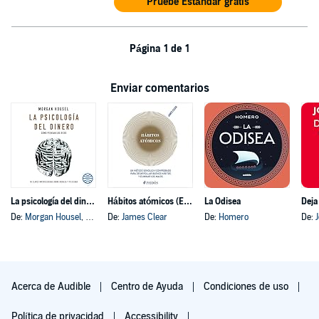
Pruebe Estándar gratis
Página 1 de 1
Enviar comentarios
La psicología del dinero
Hábitos atómicos (Español neutro)
La Odisea
Deja
De:
Morgan Housel
, y otros
De:
James Clear
De:
Homero
De:
Acerca de Audible
Centro de Ayuda
Condiciones de uso
Política de privacidad
Accessibility