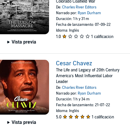
Colorado Coalfield War
De:
Charles River Editors
Narrado por:
Ryan Durham
Duración: 1 h y 31 m
Fecha de lanzamiento: 07-09-22
Idioma: Inglés
1.0
1 calificación
Vista previa
Cesar Chavez
The Life and Legacy of 20th Century
America’s Most Influential Labor
Leader
De:
Charles River Editors
Narrado por:
Ryan Durham
Duración: 1 h y 34 m
Fecha de lanzamiento: 21-07-22
Idioma: Inglés
5.0
1 calificación
Vista previa