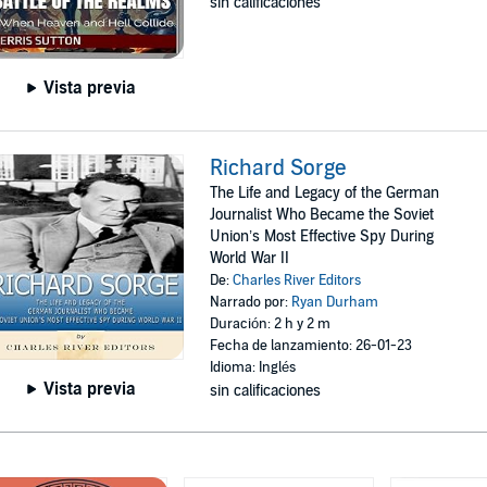
sin calificaciones
Vista previa
Richard Sorge
The Life and Legacy of the German
Journalist Who Became the Soviet
Union’s Most Effective Spy During
World War II
De:
Charles River Editors
Narrado por:
Ryan Durham
Duración: 2 h y 2 m
Fecha de lanzamiento: 26-01-23
Idioma: Inglés
Vista previa
sin calificaciones