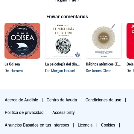
Página 1 de 1
Enviar comentarios
La Odisea
La psicología del dinero
Hábitos atómicos (Español neutro)
Deja
De:
Homero
De:
Morgan Housel
, y otros
De:
James Clear
De:
Acerca de Audible
Centro de Ayuda
Condiciones de uso
Política de privacidad
Accessibility
Anuncios Basados en tus Intereses
Licencia
Cookies