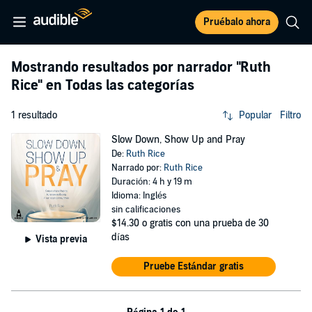
Pruébalo ahora
Mostrando resultados por narrador
"Ruth
Rice"
en Todas las categorías
1 resultado
Popular
Filtro
Slow Down, Show Up and Pray
De:
Ruth Rice
Narrado por:
Ruth Rice
Duración: 4 h y 19 m
Idioma: Inglés
sin calificaciones
$14.30
o gratis con una prueba de 30
días
Vista previa
Pruebe Estándar gratis