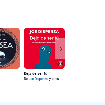
Deja de ser tú
Mi psicóloga me dijo
De:
Joe Dispenza
, y otros
De:
Katherine Hoyer
, y otros