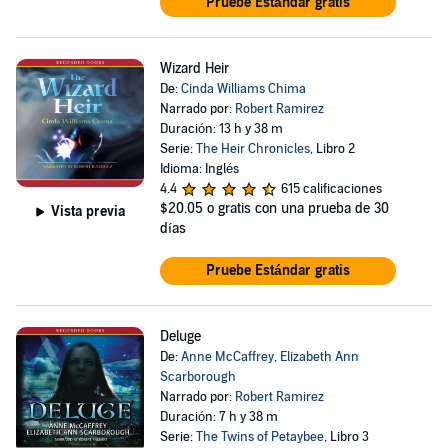
Pruebe Estándar gratis
Wizard Heir
De:
Cinda Williams Chima
Narrado por:
Robert Ramirez
Duración: 13 h y 38 m
Serie:
The Heir Chronicles
, Libro 2
Idioma: Inglés
4.4
615 calificaciones
$20.05
o gratis con una prueba de 30
Vista previa
días
Pruebe Estándar gratis
Deluge
De:
Anne McCaffrey
,
Elizabeth Ann
Scarborough
Narrado por:
Robert Ramirez
Duración: 7 h y 38 m
Serie:
The Twins of Petaybee
, Libro 3