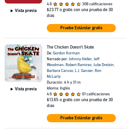
4.6
308 calificaciones
$23.77
o gratis con una prueba de 30
Vista previa
días
Pruebe Estándar gratis
The Chicken Doesn't Skate
De:
Gordon Korman
Narrado por:
Johnny Heller
,
Jeff
Woodman
,
Robert Ramirez
,
Julie Dretzin
,
Barbara Caruso
,
L.J. Ganser
,
Ron
McLarty
Duración: 4 h y 31 m
Idioma: Inglés
Vista previa
4.6
61 calificaciones
$13.65
o gratis con una prueba de 30
días
Pruebe Estándar gratis