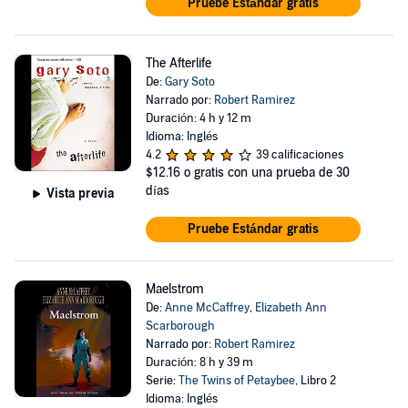
Pruebe Estándar gratis
The Afterlife
De:
Gary Soto
Narrado por:
Robert Ramirez
Duración: 4 h y 12 m
Idioma: Inglés
4.2
39 calificaciones
$12.16
o gratis con una prueba de 30
días
Vista previa
Pruebe Estándar gratis
Maelstrom
De:
Anne McCaffrey
,
Elizabeth Ann
Scarborough
Narrado por:
Robert Ramirez
Duración: 8 h y 39 m
Serie:
The Twins of Petaybee
, Libro 2
Idioma: Inglés