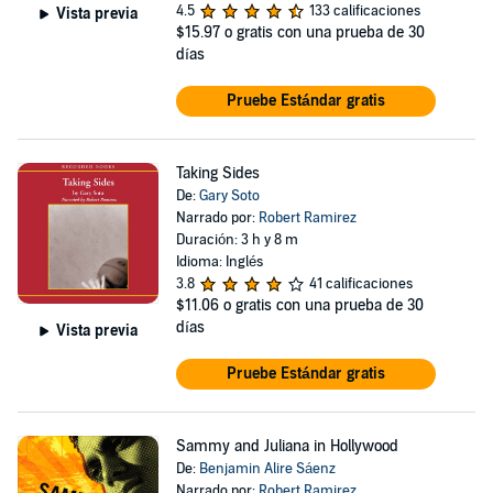
4.5
133 calificaciones
Vista previa
$15.97
o gratis con una prueba de 30
días
Pruebe Estándar gratis
Taking Sides
De:
Gary Soto
Narrado por:
Robert Ramirez
Duración: 3 h y 8 m
Idioma: Inglés
3.8
41 calificaciones
$11.06
o gratis con una prueba de 30
días
Vista previa
Pruebe Estándar gratis
Sammy and Juliana in Hollywood
De:
Benjamin Alire Sáenz
Narrado por:
Robert Ramirez