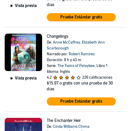
días
Vista previa
Pruebe Estándar gratis
Changelings
De:
Anne McCaffrey
,
Elizabeth Ann
Scarborough
Narrado por:
Robert Ramirez
Duración: 8 h y 43 m
Serie:
The Twins of Petaybee
, Libro 1
Idioma: Inglés
4.2
226 calificaciones
Vista previa
$15.97
o gratis con una prueba de 30
días
Pruebe Estándar gratis
The Enchanter Heir
De:
Cinda Williams Chima