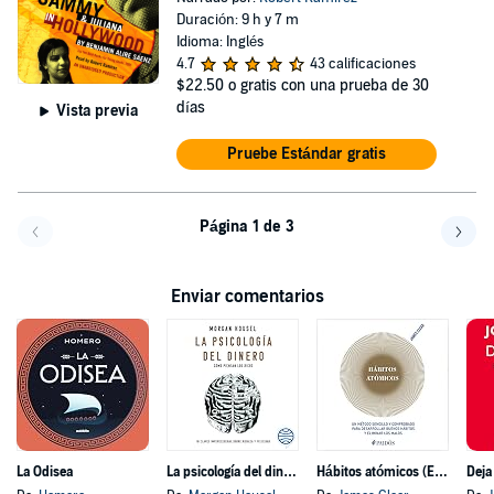
Duración: 9 h y 7 m
Idioma: Inglés
4.7
43 calificaciones
$22.50
o gratis con una prueba de 30
días
Vista previa
Pruebe Estándar gratis
Página 1 de 3
Volver a la página anterior
Avanz
Enviar comentarios
La Odisea
La psicología del dinero
Hábitos atómicos (Español neutro)
Deja