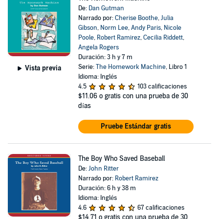
De:
Dan Gutman
Narrado por:
Cherise Boothe
,
Julia
Gibson
,
Norm Lee
,
Andy Paris
,
Nicole
Poole
,
Robert Ramirez
,
Cecilia Riddett
,
Angela Rogers
Duración: 3 h y 7 m
Serie:
The Homework Machine
, Libro 1
Vista previa
Idioma: Inglés
4.5
103 calificaciones
$11.06
o gratis con una prueba de 30
días
Pruebe Estándar gratis
The Boy Who Saved Baseball
De:
John Ritter
Narrado por:
Robert Ramirez
Duración: 6 h y 38 m
Idioma: Inglés
4.6
67 calificaciones
$14.71
o gratis con una prueba de 30