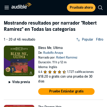
Pruébalo ahora
Mostrando resultados por narrador
"Robert
Ramirez"
en Todas las categorías
1 - 20 of 46 resultado
Popular
Filtro
Bless Me, Ultima
De:
Rudolfo Anaya
Narrado por:
Robert Ramirez
Duración: 11 h y 12 m
Idioma: Inglés
4.4
1,727 calificaciones
$18.20
o gratis con una prueba de 30
días
Vista previa
Pruebe Estándar gratis