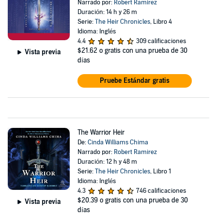
Narrado por:
Robert Ramirez
Duración: 14 h y 26 m
Serie:
The Heir Chronicles
, Libro 4
Idioma: Inglés
4.4
309 calificaciones
$21.62
o gratis con una prueba de 30
Vista previa
días
Pruebe Estándar gratis
The Warrior Heir
De:
Cinda Williams Chima
Narrado por:
Robert Ramirez
Duración: 12 h y 48 m
Serie:
The Heir Chronicles
, Libro 1
Idioma: Inglés
4.3
746 calificaciones
$20.39
o gratis con una prueba de 30
Vista previa
días