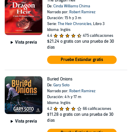
The Dragon Heir
De:
Cinda Williams Chima
Narrado por:
Robert Ramirez
Duración: 15 h y 3 m
Serie:
The Heir Chronicles
, Libro 3
Idioma: Inglés
4.4
475 calificaciones
$21.24
o gratis con una prueba de 30
Vista previa
días
Pruebe Estándar gratis
Buried Onions
De:
Gary Soto
Narrado por:
Robert Ramirez
Duración: 4 h y 17 m
Idioma: Inglés
4.2
66 calificaciones
$11.28
o gratis con una prueba de 30
días
Vista previa