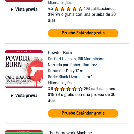
Idioma: Inglés
4.5
106 calificaciones
Vista previa
$14.94
o gratis con una prueba de 30
días
Pruebe Estándar gratis
Powder Burn
De:
Carl Hiaasen
,
Bill Montalbano
Narrado por:
Robert Ramirez
Duración: 11 h y 17 m
Serie:
Black Lizard
, Libro 1
Idioma: Inglés
3.6
264 calificaciones
$19.79
o gratis con una prueba de 30
Vista previa
días
Pruebe Estándar gratis
The Homework Machine