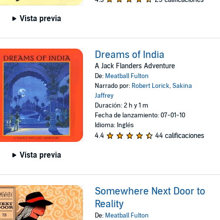
Vista previa
Dreams of India
A Jack Flanders Adventure
De:
Meatball Fulton
Narrado por:
Robert Lorick
,
Sakina
Jaffrey
Duración: 2 h y 1 m
Fecha de lanzamiento: 07-01-10
Idioma: Inglés
4.4
44 calificaciones
Vista previa
Somewhere Next Door to
Reality
De:
Meatball Fulton