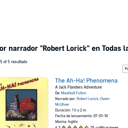
por narrador
"Robert Lorick"
en Todas l
 5 of 5 resultado
The Ah-Ha! Phenomena
A Jack Flanders Adventure
De:
Meatball Fulton
Narrado por:
Robert Lorick
,
Owen
McGhee
Duración: 1 h y 2 m
Fecha de lanzamiento: 07-01-10
Idioma: Inglés
4.3
25 calificaciones