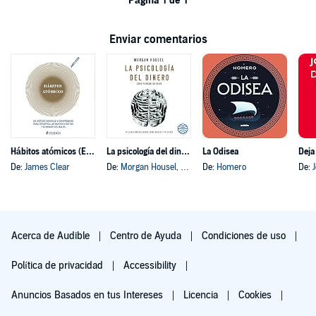
Página 1 de 1
Enviar comentarios
Hábitos atómicos (Español neutro)
La psicología del dinero
La Odisea
Deja
De:
James Clear
De:
Morgan Housel
, y otros
De:
Homero
De:
Acerca de Audible
Centro de Ayuda
Condiciones de uso
Política de privacidad
Accessibility
Anuncios Basados en tus Intereses
Licencia
Cookies