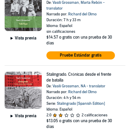
De:
Vasili Grossman
,
Marta Rebón -
translator
Narrado por:
Richard del Olmo
Duración: 7 h y 33 m
Idioma: Español
sin calificaciones
$14.57
o gratis con una prueba de 30
Vista previa
días
Pruebe Estándar gratis
Stalingrado. Crónicas desde el frente
de batalla
De:
Vasili Grossman
,
NA - translator
Narrado por:
Richard del Olmo
Duración: 4 h y 54 m
Serie:
Stalingrado [Spanish Edition]
Idioma: Español
2.0
2 calificaciones
Vista previa
$13.05
o gratis con una prueba de 30
días