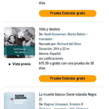
días
Pruebe Estándar gratis
Vida y destino
De:
Vasili Grossman
,
Marta Rebón -
translator
Narrado por:
Richard del Olmo
Duración: 39 h y 22 m
Idioma: Español
sin calificaciones
$15.39
o gratis con una prueba de 30
Vista previa
días
Pruebe Estándar gratis
La muerte blanca (Serie Islandia Negra
2)
De:
Ragnar Jónasson
,
Kristinn R.