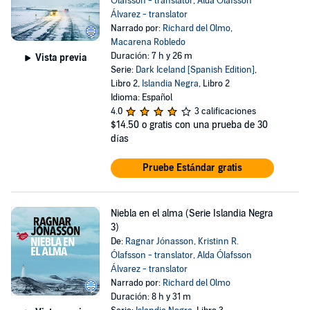
Ólafsson - translator
,
Alda Ólafsson
Álvarez - translator
Narrado por:
Richard del Olmo
,
Macarena Robledo
Duración: 7 h y 26 m
Vista previa
Serie:
Dark Iceland [Spanish Edition]
,
Libro 2,
Islandia Negra
, Libro 2
Idioma: Español
4.0
3 calificaciones
$14.50
o gratis con una prueba de 30
días
Pruebe Estándar gratis
Niebla en el alma (Serie Islandia Negra
3)
De:
Ragnar Jónasson
,
Kristinn R.
Ólafsson - translator
,
Alda Ólafsson
Álvarez - translator
Narrado por:
Richard del Olmo
Duración: 8 h y 31 m