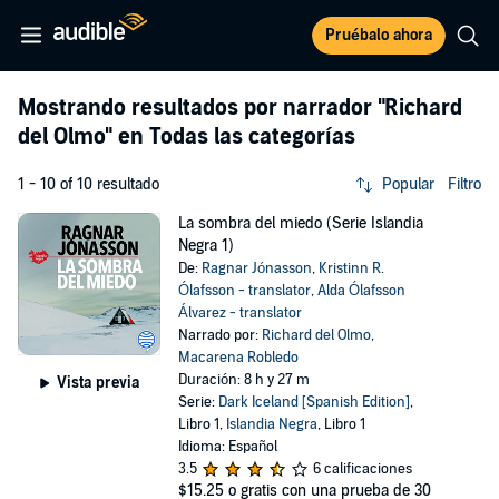
Pruébalo ahora
Mostrando resultados por narrador
"Richard
del Olmo"
en Todas las categorías
1 - 10 of 10 resultado
Popular
Filtro
La sombra del miedo (Serie Islandia
Negra 1)
De:
Ragnar Jónasson
,
Kristinn R.
Ólafsson - translator
,
Alda Ólafsson
Álvarez - translator
Narrado por:
Richard del Olmo
,
Macarena Robledo
Duración: 8 h y 27 m
Vista previa
Serie:
Dark Iceland [Spanish Edition]
,
Libro 1,
Islandia Negra
, Libro 1
Idioma: Español
3.5
6 calificaciones
$15.25
o gratis con una prueba de 30