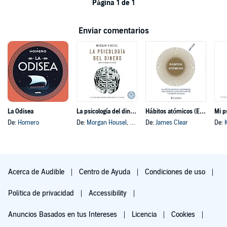
Página 1 de 1
Enviar comentarios
La Odisea
La psicología del dinero
Hábitos atómicos (Español neutro)
Mi p
De:
Homero
De:
Morgan Housel
, y otros
De:
James Clear
De:
Acerca de Audible
Centro de Ayuda
Condiciones de uso
Política de privacidad
Accessibility
Anuncios Basados en tus Intereses
Licencia
Cookies