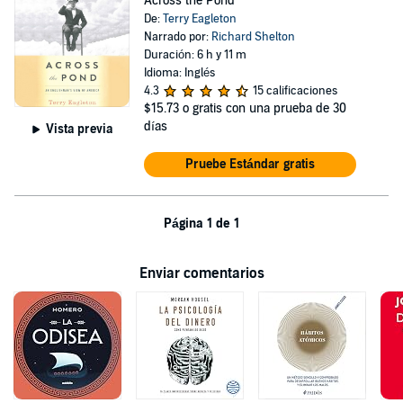
Across the Pond
De:
Terry Eagleton
Narrado por:
Richard Shelton
Duración: 6 h y 11 m
Idioma: Inglés
4.3
15 calificaciones
$15.73
o gratis con una prueba de 30
días
Vista previa
Pruebe Estándar gratis
Página 1 de 1
Enviar comentarios