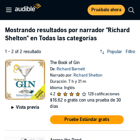
Pruébalo ahora
Mostrando resultados por narrador
"Richard
Shelton"
en Todas las categorías
1 - 2 of 2 resultado
Popular
Filtro
The Book of Gin
De:
Richard Barnett
Narrado por:
Richard Shelton
Duración: 7 h y 31 m
Idioma: Inglés
4.2
128 calificaciones
$16.62
o gratis con una prueba de 30
días
Vista previa
Pruebe Estándar gratis