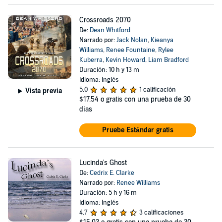
Crossroads 2070
De:
Dean Whitford
Narrado por:
Jack Nolan
,
Kieanya
Williams
,
Renee Fountaine
,
Rylee
Kuberra
,
Kevin Howard
,
Liam Bradford
Duración: 10 h y 13 m
Idioma: Inglés
5.0
1 calificación
Vista previa
$17.54
o gratis con una prueba de 30
días
Pruebe Estándar gratis
Lucinda's Ghost
De:
Cedrix E. Clarke
Narrado por:
Renee Williams
Duración: 5 h y 16 m
Idioma: Inglés
4.7
3 calificaciones