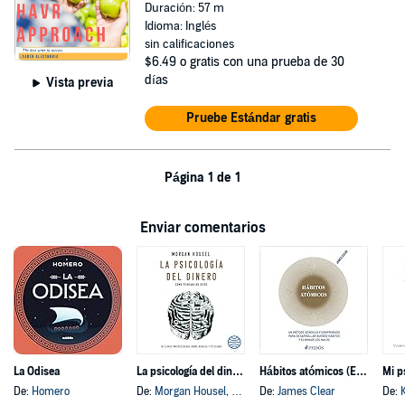
Duración: 57 m
Idioma: Inglés
sin calificaciones
$6.49
o gratis con una prueba de 30
días
Vista previa
Pruebe Estándar gratis
Página 1 de 1
Enviar comentarios
La Odisea
La psicología del dinero
Hábitos atómicos (Español neutro)
Mi p
De:
Homero
De:
Morgan Housel
, y otros
De:
James Clear
De: