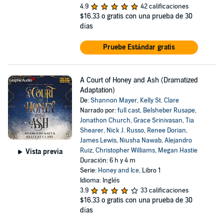
4.9
42 calificaciones
$16.33
o gratis con una prueba de 30
días
Pruebe Estándar gratis
A Court of Honey and Ash (Dramatized
Adaptation)
De:
Shannon Mayer
,
Kelly St. Clare
Narrado por:
full cast
,
Belsheber Rusape
,
Jonathon Church
,
Grace Srinivasan
,
Tia
Shearer
,
Nick J. Russo
,
Renee Dorian
,
James Lewis
,
Niusha Nawab
,
Alejandro
Ruiz
,
Christopher Williams
,
Megan Hastie
Vista previa
Duración: 6 h y 4 m
Serie:
Honey and Ice
, Libro 1
Idioma: Inglés
3.9
33 calificaciones
$16.33
o gratis con una prueba de 30
días