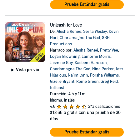
Pruebe Estándar gratis
Unleash for Love
De:
Alesha Reneé
,
Serita Wesley
,
Kevin
Hart
,
Charlamagne Tha God
,
SBH
Productions
Narrado por:
Alesha Reneé
,
Pretty Vee
,
Logan Browning
,
Lamorne Morris
,
Jasmine Guy
,
Kadeem Hardison
,
Charlamagne Tha God
,
Nina Parker
,
Jess
Vista previa
Hilarious
,
Na’im Lynn
,
Porsha Williams
,
Gizelle Bryant
,
Rome Green
,
Greg Reid
,
full cast
Duración: 4 h y 11 m
Idioma: Inglés
4.6
573 calificaciones
$13.66
o gratis con una prueba de 30
días
Pruebe Estándar gratis