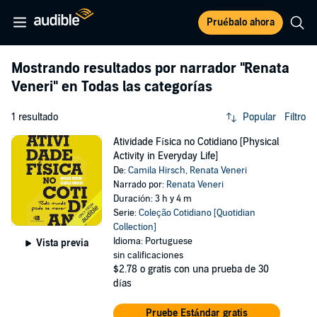
Pruébalo ahora
Mostrando resultados por narrador
"Renata
Veneri"
en Todas las categorías
1 resultado
Popular
Filtro
Atividade Física no Cotidiano [Physical
Activity in Everyday Life]
De:
Camila Hirsch
,
Renata Veneri
Narrado por:
Renata Veneri
Duración: 3 h y 4 m
Serie:
Coleção Cotidiano [Quotidian
Collection]
Idioma: Portuguese
Vista previa
sin calificaciones
$2.78
o gratis con una prueba de 30
días
Pruebe Estándar gratis