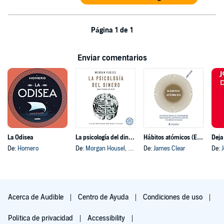
Página 1 de 1
Enviar comentarios
La Odisea
La psicología del dinero
Hábitos atómicos (Español neutro)
Deja
De:
Homero
De:
Morgan Housel
, y otros
De:
James Clear
De:
Acerca de Audible
Centro de Ayuda
Condiciones de uso
Política de privacidad
Accessibility