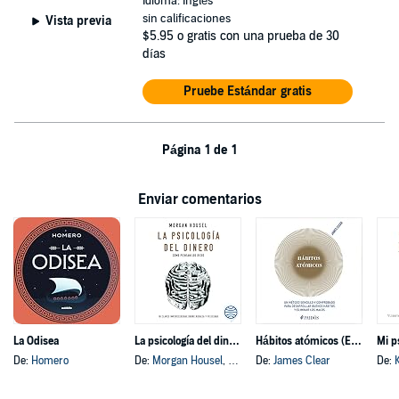
Idioma: Inglés
sin calificaciones
Vista previa
$5.95
o gratis con una prueba de 30
días
Pruebe Estándar gratis
Página 1 de 1
Enviar comentarios
La Odisea
La psicología del dinero
Hábitos atómicos (Español neutro)
Mi p
De:
Homero
De:
Morgan Housel
, y otros
De:
James Clear
De: