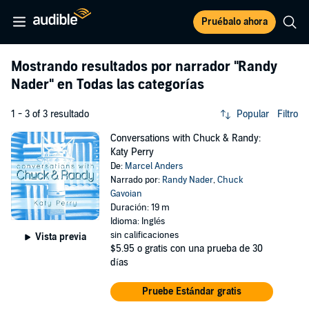
Pruébalo ahora
Mostrando resultados por narrador
"Randy
Nader"
en Todas las categorías
1 - 3 of 3 resultado
Popular
Filtro
Conversations with Chuck & Randy:
Katy Perry
De:
Marcel Anders
Narrado por:
Randy Nader
,
Chuck
Gavoian
Duración: 19 m
Idioma: Inglés
sin calificaciones
Vista previa
$5.95
o gratis con una prueba de 30
días
Pruebe Estándar gratis