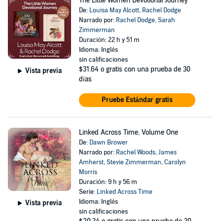
The Little Women Devotional Journey
De:
Louisa May Alcott
,
Rachel Dodge
Narrado por:
Rachel Dodge
,
Sarah
Zimmerman
Duración: 22 h y 51 m
Idioma: Inglés
sin calificaciones
$31.64
o gratis con una prueba de 30
Vista previa
días
Pruebe Estándar gratis
Linked Across Time, Volume One
De:
Dawn Brower
Narrado por:
Rachel Woods
,
James
Amherst
,
Stevie Zimmerman
,
Carolyn
Morris
Duración: 9 h y 56 m
Serie:
Linked Across Time
Idioma: Inglés
Vista previa
sin calificaciones