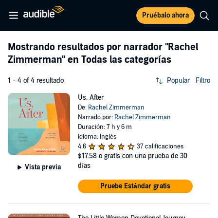
Pruébalo ahora
Mostrando resultados por narrador
"Rachel
Zimmerman"
en Todas las categorías
1 - 4 of 4 resultado
Popular
Filtro
Us, After
De:
Rachel Zimmerman
Narrado por:
Rachel Zimmerman
Duración: 7 h y 6 m
Idioma: Inglés
4.6
37 calificaciones
$17.58
o gratis con una prueba de 30
días
Vista previa
Pruebe Estándar gratis