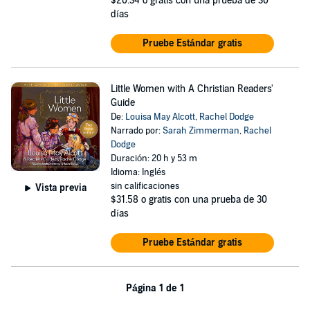
$20.34
o gratis con una prueba de 30
días
Pruebe Estándar gratis
Little Women with A Christian Readers'
Guide
De:
Louisa May Alcott
,
Rachel Dodge
Narrado por:
Sarah Zimmerman
,
Rachel
Dodge
Duración: 20 h y 53 m
Idioma: Inglés
sin calificaciones
Vista previa
$31.58
o gratis con una prueba de 30
días
Pruebe Estándar gratis
Página 1 de 1