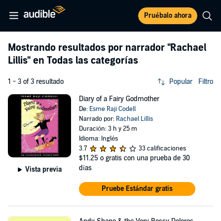
Pruébalo ahora
Mostrando resultados por narrador
"Rachael
Lillis"
en Todas las categorías
1 - 3 of 3 resultado
Popular
Filtro
Diary of a Fairy Godmother
De:
Esme Raji Codell
Narrado por:
Rachael Lillis
Duración: 3 h y 25 m
Idioma: Inglés
3.7
33 calificaciones
$11.25
o gratis con una prueba de 30
días
Vista previa
Pruebe Estándar gratis