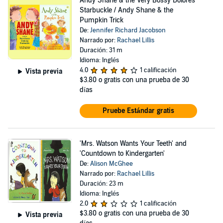
Andy Shane & the Very Bossy Dolores
Starbuckle / Andy Shane & the
Pumpkin Trick
De:
Jennifer Richard Jacobson
Narrado por:
Rachael Lillis
Duración: 31 m
Idioma: Inglés
4.0
1 calificación
Vista previa
$3.80
o gratis con una prueba de 30
días
Pruebe Estándar gratis
'Mrs. Watson Wants Your Teeth' and
'Countdown to Kindergarten'
De:
Alison McGhee
Narrado por:
Rachael Lillis
Duración: 23 m
Idioma: Inglés
2.0
1 calificación
$3.80
o gratis con una prueba de 30
Vista previa