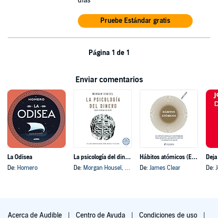
días
Pruebe Estándar gratis
Página 1 de 1
Enviar comentarios
La Odisea
La psicología del dinero
Hábitos atómicos (Español neutro)
Deja
De:
Homero
De:
Morgan Housel
, y otros
De:
James Clear
De:
Acerca de Audible
Centro de Ayuda
Condiciones de uso