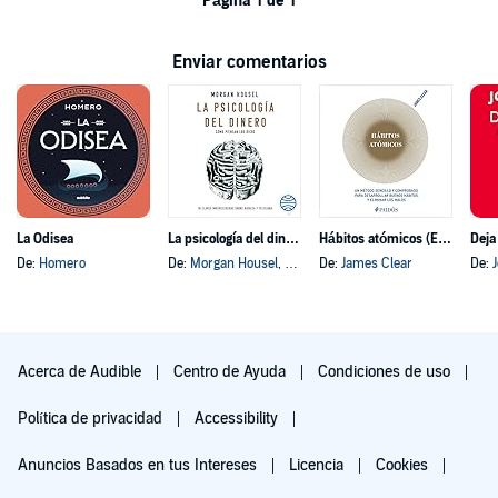
Página 1 de 1
Enviar comentarios
La Odisea
La psicología del dinero
Hábitos atómicos (Español neutro)
Deja
De:
Homero
De:
Morgan Housel
, y otros
De:
James Clear
De:
Acerca de Audible
Centro de Ayuda
Condiciones de uso
Política de privacidad
Accessibility
Anuncios Basados en tus Intereses
Licencia
Cookies