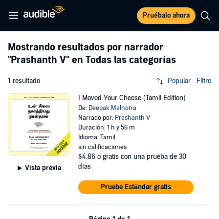
Pruébalo ahora
Mostrando resultados por narrador
"Prashanth V"
en Todas las categorías
1 resultado
Popular
Filtro
I Moved Your Cheese (Tamil Edition)
De:
Deepak Malhotra
Narrado por:
Prashanth V
Duración: 1 h y 56 m
Idioma: Tamil
sin calificaciones
$4.86
o gratis con una prueba de 30
días
Vista previa
Pruebe Estándar gratis