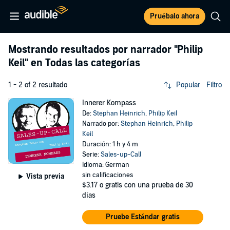
Pruébalo ahora
Mostrando resultados por narrador
"Philip
Keil"
en Todas las categorías
1 - 2 of 2 resultado
Popular
Filtro
Innerer Kompass
De:
Stephan Heinrich
,
Philip Keil
Narrado por:
Stephan Heinrich
,
Philip
Keil
Duración: 1 h y 4 m
Serie:
Sales-up-Call
Idioma: German
sin calificaciones
Vista previa
$3.17
o gratis con una prueba de 30
días
Pruebe Estándar gratis