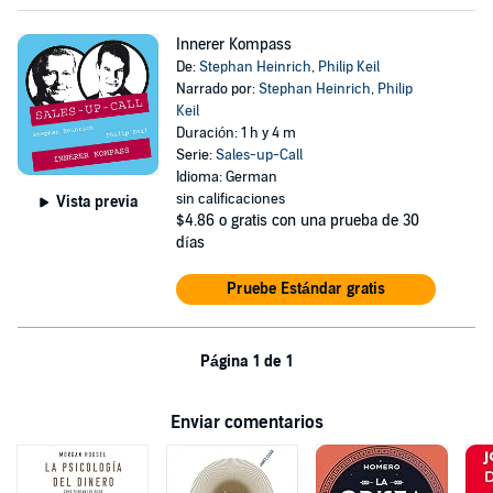
Innerer Kompass
De:
Stephan Heinrich
,
Philip Keil
Narrado por:
Stephan Heinrich
,
Philip
Keil
Duración: 1 h y 4 m
Serie:
Sales-up-Call
Idioma: German
sin calificaciones
Vista previa
$4.86
o gratis con una prueba de 30
días
Pruebe Estándar gratis
Página 1 de 1
Enviar comentarios