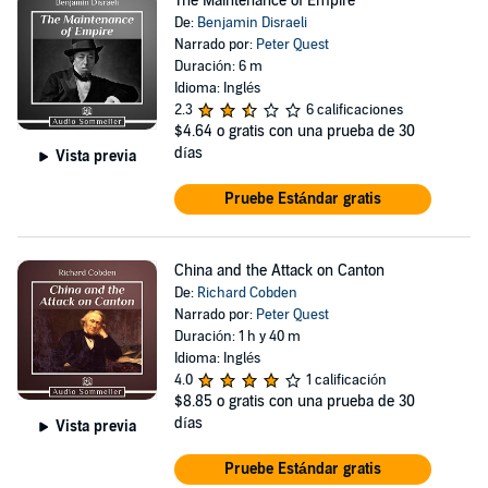
The Maintenance of Empire
De:
Benjamin Disraeli
Narrado por:
Peter Quest
Duración: 6 m
Idioma: Inglés
2.3
6 calificaciones
$4.64
o gratis con una prueba de 30
días
Vista previa
Pruebe Estándar gratis
China and the Attack on Canton
De:
Richard Cobden
Narrado por:
Peter Quest
Duración: 1 h y 40 m
Idioma: Inglés
4.0
1 calificación
$8.85
o gratis con una prueba de 30
días
Vista previa
Pruebe Estándar gratis