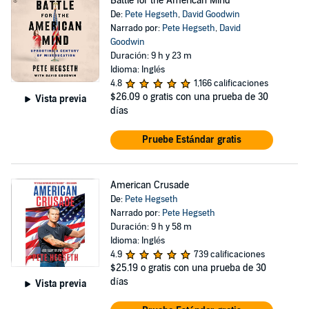
Battle for the American Mind
De:
Pete Hegseth
,
David Goodwin
Narrado por:
Pete Hegseth
,
David
Goodwin
Duración: 9 h y 23 m
Idioma: Inglés
4.8
1,166 calificaciones
$26.09
o gratis con una prueba de 30
Vista previa
días
Pruebe Estándar gratis
American Crusade
De:
Pete Hegseth
Narrado por:
Pete Hegseth
Duración: 9 h y 58 m
Idioma: Inglés
4.9
739 calificaciones
$25.19
o gratis con una prueba de 30
días
Vista previa