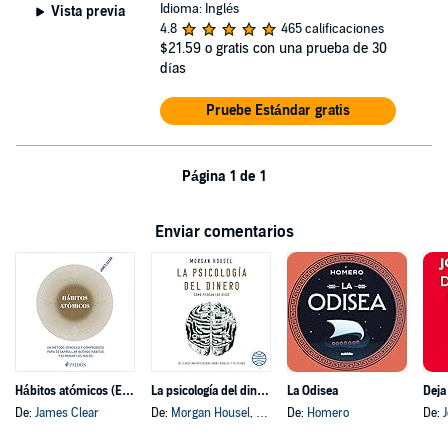
Idioma: Inglés
Vista previa
4.8
465 calificaciones
$21.59
o gratis con una prueba de 30
días
Pruebe Estándar gratis
Página 1 de 1
Enviar comentarios
Hábitos atómicos (Español neutro)
La psicología del dinero
La Odisea
Deja
De:
James Clear
De:
Morgan Housel
, y otros
De:
Homero
De: