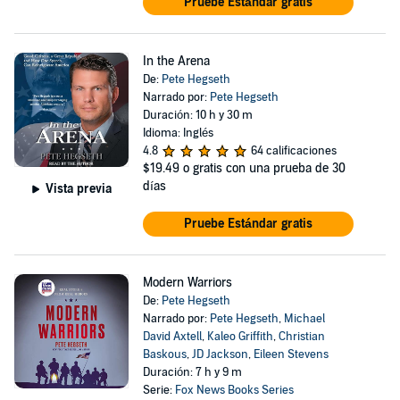
Pruebe Estándar gratis
In the Arena
De:
Pete Hegseth
Narrado por:
Pete Hegseth
Duración: 10 h y 30 m
Idioma: Inglés
4.8
64 calificaciones
$19.49
o gratis con una prueba de 30
días
Vista previa
Pruebe Estándar gratis
Modern Warriors
De:
Pete Hegseth
Narrado por:
Pete Hegseth
,
Michael
David Axtell
,
Kaleo Griffith
,
Christian
Baskous
,
JD Jackson
,
Eileen Stevens
Duración: 7 h y 9 m
Serie:
Fox News Books Series