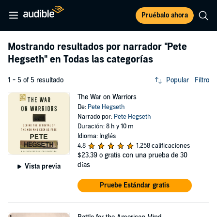
Pruébalo ahora
Mostrando resultados por narrador
"Pete
Hegseth"
en Todas las categorías
1 - 5 of 5 resultado
Popular
Filtro
The War on Warriors
De:
Pete Hegseth
Narrado por:
Pete Hegseth
Duración: 8 h y 10 m
Idioma: Inglés
4.8
1,258 calificaciones
$23.39
o gratis con una prueba de 30
días
Vista previa
Pruebe Estándar gratis