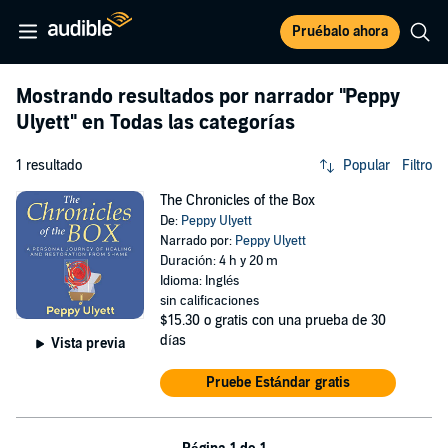
Pruébalo ahora
Mostrando resultados por narrador
"Peppy
Ulyett"
en Todas las categorías
1 resultado
Popular
Filtro
The Chronicles of the Box
De:
Peppy Ulyett
Narrado por:
Peppy Ulyett
Duración: 4 h y 20 m
Idioma: Inglés
sin calificaciones
$15.30
o gratis con una prueba de 30
días
Vista previa
Pruebe Estándar gratis