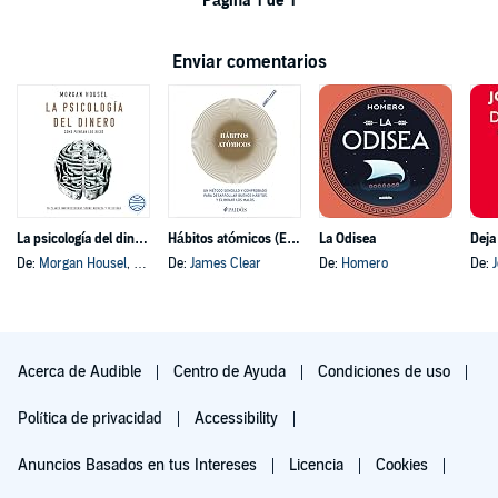
Página 1 de 1
Enviar comentarios
La psicología del dinero
Hábitos atómicos (Español neutro)
La Odisea
Deja
De:
Morgan Housel
, y otros
De:
James Clear
De:
Homero
De:
Acerca de Audible
Centro de Ayuda
Condiciones de uso
Política de privacidad
Accessibility
Anuncios Basados en tus Intereses
Licencia
Cookies