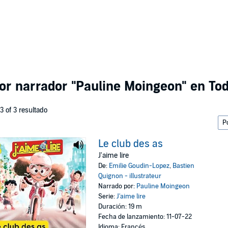
por narrador
"Pauline Moingeon"
en Tod
 3 of 3 resultado
Le club des as
J'aime lire
De:
Emilie Goudin-Lopez
,
Bastien
Quignon - illustrateur
Narrado por:
Pauline Moingeon
Serie:
J'aime lire
Duración: 19 m
Fecha de lanzamiento: 11-07-22
Idioma: Francés