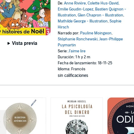
De:
Anne Rivière
,
Colette Hus-David
,
Emilie Goudin-Lopez
,
Bastien Quignon -
Illustration
,
Glen Chapron - Illustration
,
Mathilde George - Illustration
,
Sophie
Hirsch
Narrado por:
Pauline Moingeon
,
Stéphanie Ronchewski
,
Jean-Philippe
Vista previa
Puymartin
Serie:
J'aime lire
Duración: 1 h y 2 m
Fecha de lanzamiento: 18-11-25
Idioma: Francés
sin calificaciones