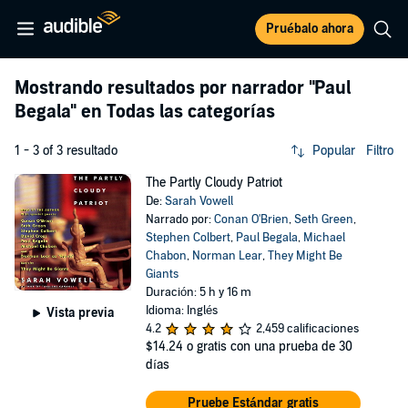
Pruébalo ahora
Mostrando resultados por narrador
"Paul
Begala"
en Todas las categorías
1 - 3 of 3 resultado
Popular
Filtro
The Partly Cloudy Patriot
De:
Sarah Vowell
Narrado por:
Conan O'Brien
,
Seth Green
,
Stephen Colbert
,
Paul Begala
,
Michael
Chabon
,
Norman Lear
,
They Might Be
Giants
Duración: 5 h y 16 m
Idioma: Inglés
Vista previa
4.2
2,459 calificaciones
$14.24
o gratis con una prueba de 30
días
Pruebe Estándar gratis