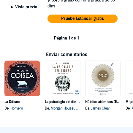
$19.49
o gratis con una prueba de 30
días
Vista previa
Pruebe Estándar gratis
Página 1 de 1
Enviar comentarios
La Odisea
La psicología del dinero
Hábitos atómicos (Español neutro)
Mi p
De:
Homero
De:
Morgan Housel
, y otros
De:
James Clear
De: