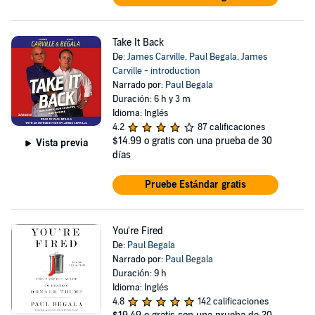
Take It Back
De:
James Carville
,
Paul Begala
,
James
Carville - introduction
Narrado por:
Paul Begala
Duración: 6 h y 3 m
Idioma: Inglés
4.2
87 calificaciones
$14.99
o gratis con una prueba de 30
Vista previa
días
Pruebe Estándar gratis
You're Fired
De:
Paul Begala
Narrado por:
Paul Begala
Duración: 9 h
Idioma: Inglés
4.8
142 calificaciones