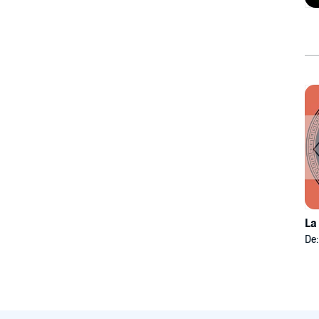
La
De