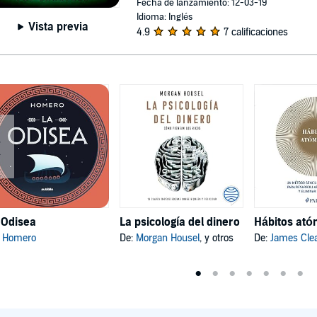
Fecha de lanzamiento: 12-03-19
Idioma: Inglés
Vista previa
4.9
7 calificaciones
 Odisea
La psicología del dinero
:
Homero
De:
Morgan Housel
, y otros
De:
James Cle