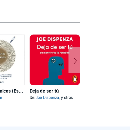
Hábitos atómicos (Español neutro)
Deja de ser tú
Mi psicóloga me dijo
ar
De:
Joe Dispenza
, y otros
De:
Katherine Hoyer
, y otros