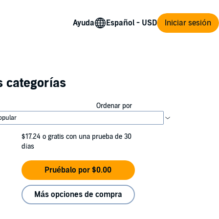
Ayuda
Iniciar sesión
s categorías
Ordenar por
$17.24
o gratis con una prueba de 30
días
Pruébalo por $0.00
Más opciones de compra