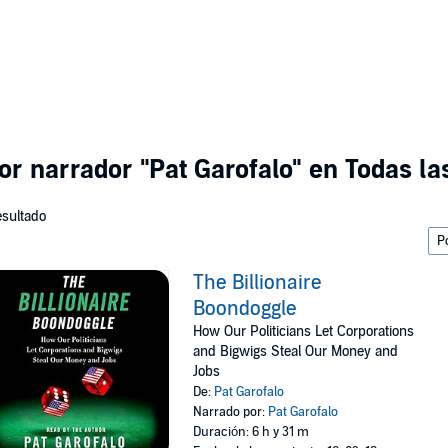
por narrador
"Pat Garofalo"
en Todas la
esultado
The Billionaire
Boondoggle
How Our Politicians Let Corporations
and Bigwigs Steal Our Money and
Jobs
De:
Pat Garofalo
Narrado por:
Pat Garofalo
Duración: 6 h y 31 m