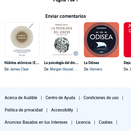
Página 1 de 1
Enviar comentarios
Hábitos atómicos (Español neutro)
La psicología del dinero
La Odisea
Deja
De:
James Clear
De:
Morgan Housel
, y otros
De:
Homero
De:
Acerca de Audible
Centro de Ayuda
Condiciones de uso
Política de privacidad
Accessibility
Anuncios Basados en tus Intereses
Licencia
Cookies