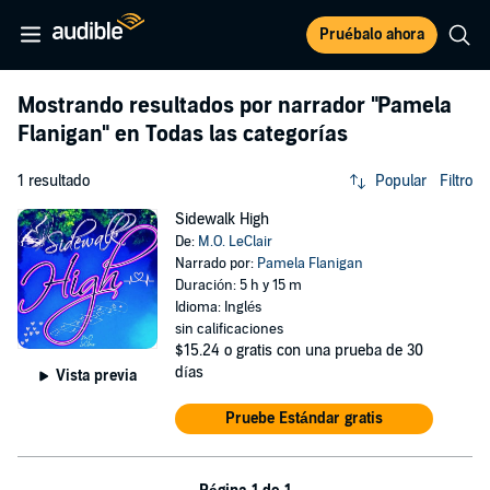
Pruébalo ahora
Mostrando resultados por narrador
"Pamela
Flanigan"
en Todas las categorías
1 resultado
Popular
Filtro
Sidewalk High
De:
M.O. LeClair
Narrado por:
Pamela Flanigan
Duración: 5 h y 15 m
Idioma: Inglés
sin calificaciones
$15.24
o gratis con una prueba de 30
días
Vista previa
Pruebe Estándar gratis