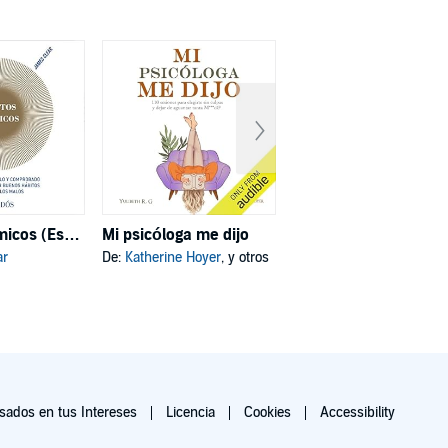
Hábitos atómicos (Español neutro)
Mi psicóloga me dijo
Deja de ser tú
ar
De:
Katherine Hoyer
, y otros
De:
Joe Dispenza
, y otros
ados en tus Intereses
Licencia
Cookies
Accessibility