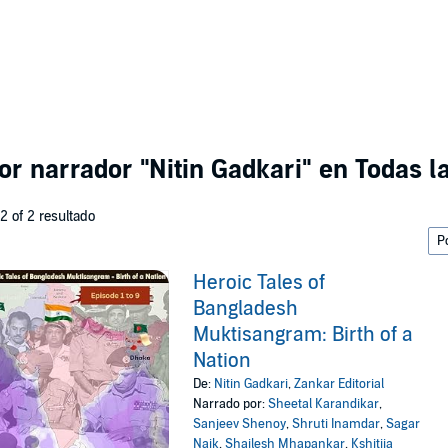
por narrador
"Nitin Gadkari"
en Todas la
 2 of 2 resultado
Heroic Tales of
Bangladesh
Muktisangram: Birth of a
Nation
De:
Nitin Gadkari
,
Zankar Editorial
Narrado por:
Sheetal Karandikar
,
Sanjeev Shenoy
,
Shruti Inamdar
,
Sagar
Naik
,
Shailesh Mhapankar
,
Kshitija