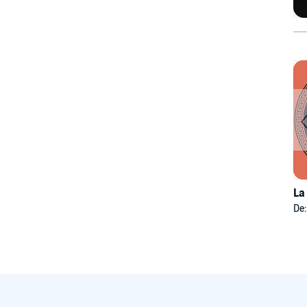
La
De