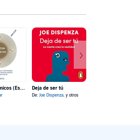
Hábitos atómicos (Español neutro)
Deja de ser tú
Mi psicóloga me dijo
ar
De:
Joe Dispenza
, y otros
De:
Katherine Hoyer
, y otros