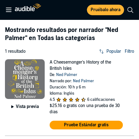
Pruébalo ahora
Mostrando resultados por narrador
"Ned
Palmer"
en Todas las categorías
1 resultado
Popular
Filtro
A Cheesemonger's History of the
British Isles
De:
Ned Palmer
Narrado por:
Ned Palmer
Duración: 10 h y 6 m
Idioma: Inglés
4.5
6 calificaciones
$25.16
o gratis con una prueba de 30
Vista previa
días
Pruebe Estándar gratis