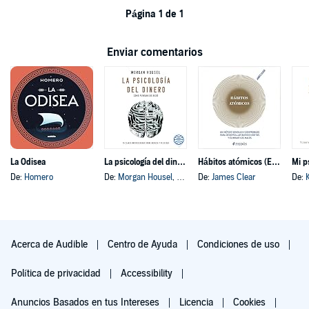
Página 1 de 1
Enviar comentarios
La Odisea
La psicología del dinero
Hábitos atómicos (Español neutro)
Mi p
De:
Homero
De:
Morgan Housel
, y otros
De:
James Clear
De:
Acerca de Audible
Centro de Ayuda
Condiciones de uso
Política de privacidad
Accessibility
Anuncios Basados en tus Intereses
Licencia
Cookies