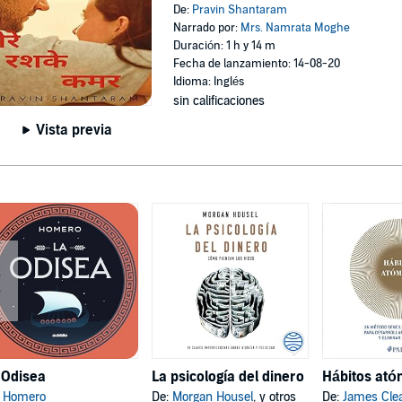
De:
Pravin Shantaram
Narrado por:
Mrs. Namrata Moghe
Duración: 1 h y 14 m
Fecha de lanzamiento: 14-08-20
Idioma: Inglés
sin calificaciones
Vista previa
 Odisea
La psicología del dinero
:
Homero
De:
Morgan Housel
, y otros
De:
James Cle