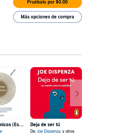
Pruébalo por $0.00
Más opciones de compra
Hábitos atómicos (Español neutro)
Deja de ser tú
Mi psicóloga me dijo
ar
De:
Joe Dispenza
, y otros
De:
Katherine Hoyer
, y otros