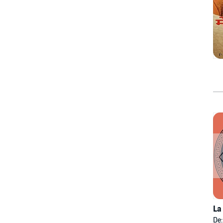
La
De