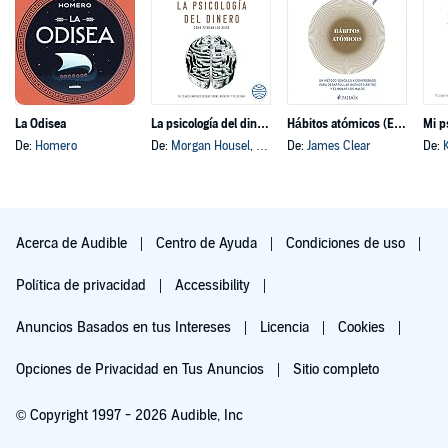
La Odisea
La psicología del dinero
Hábitos atómicos (Español neutro)
Mi p
De:
Homero
De:
Morgan Housel
, y otros
De:
James Clear
De:
Acerca de Audible
Centro de Ayuda
Condiciones de uso
Política de privacidad
Accessibility
Anuncios Basados en tus Intereses
Licencia
Cookies
Opciones de Privacidad en Tus Anuncios
Sitio completo
© Copyright 1997 - 2026 Audible, Inc