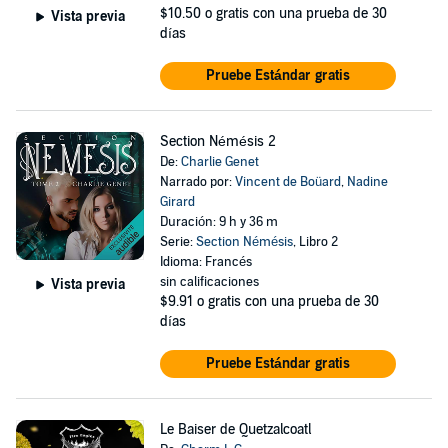
$10.50
o gratis con una prueba de 30
Vista previa
días
Pruebe Estándar gratis
Section Némésis 2
De:
Charlie Genet
Narrado por:
Vincent de Boüard
,
Nadine
Girard
Duración: 9 h y 36 m
Serie:
Section Némésis
, Libro 2
Idioma: Francés
sin calificaciones
Vista previa
$9.91
o gratis con una prueba de 30
días
Pruebe Estándar gratis
Le Baiser de Quetzalcoatl