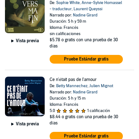
De:
Sophie White
,
Anne-Sylvie Homassel
- traducteur
,
Laurent Queyssi
Narrado por:
Nadine Girard
Duración: 5 h y 59 m
Idioma: Francés
sin calificaciones
$5.78
o gratis con una prueba de 30
Vista previa
días
Pruebe Estándar gratis
Ce n'était pas de l'amour
De:
Betty Mannechez
,
Julien Mignot
Narrado por:
Nadine Girard
Duración: 5 h y 15 m
Idioma: Francés
5.0
1 calificación
$8.44
o gratis con una prueba de 30
días
Vista previa
Pruebe Estándar gratis