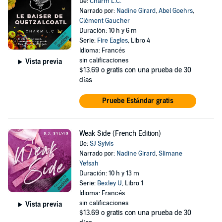
De:
Charm L.C.
Narrado por:
Nadine Girard
,
Abel Goehrs
,
Clément Gaucher
Duración: 10 h y 6 m
Serie:
Fire Eagles
, Libro 4
Idioma: Francés
sin calificaciones
Vista previa
$13.69
o gratis con una prueba de 30
días
Pruebe Estándar gratis
Weak Side (French Edition)
De:
SJ Sylvis
Narrado por:
Nadine Girard
,
Slimane
Yefsah
Duración: 10 h y 13 m
Serie:
Bexley U
, Libro 1
Idioma: Francés
sin calificaciones
Vista previa
$13.69
o gratis con una prueba de 30