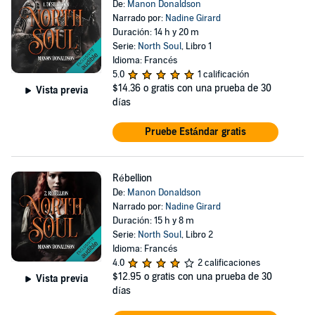
De:
Manon Donaldson
Narrado por:
Nadine Girard
Duración: 14 h y 20 m
Serie:
North Soul
, Libro 1
Idioma: Francés
5.0
1 calificación
$14.36
o gratis con una prueba de 30
Vista previa
días
Pruebe Estándar gratis
Rébellion
De:
Manon Donaldson
Narrado por:
Nadine Girard
Duración: 15 h y 8 m
Serie:
North Soul
, Libro 2
Idioma: Francés
4.0
2 calificaciones
$12.95
o gratis con una prueba de 30
Vista previa
días