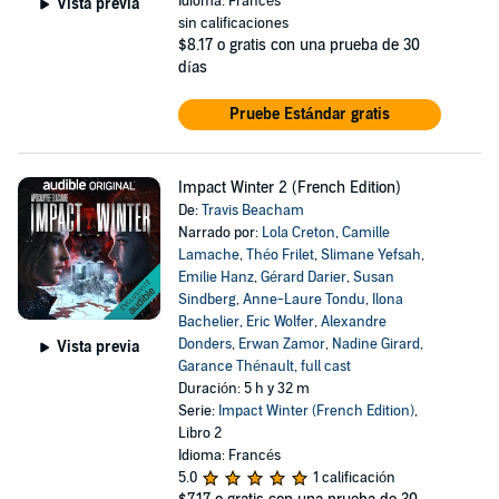
Idioma: Francés
Vista previa
sin calificaciones
$8.17
o gratis con una prueba de 30
días
Pruebe Estándar gratis
Impact Winter 2 (French Edition)
De:
Travis Beacham
Narrado por:
Lola Creton
,
Camille
Lamache
,
Théo Frilet
,
Slimane Yefsah
,
Emilie Hanz
,
Gérard Darier
,
Susan
Sindberg
,
Anne-Laure Tondu
,
Ilona
Bachelier
,
Eric Wolfer
,
Alexandre
Donders
,
Erwan Zamor
,
Nadine Girard
,
Vista previa
Garance Thénault
,
full cast
Duración: 5 h y 32 m
Serie:
Impact Winter (French Edition)
,
Libro 2
Idioma: Francés
5.0
1 calificación