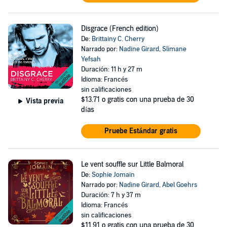
Disgrace (French edition)
De:
Brittainy C. Cherry
Narrado por:
Nadine Girard
,
Slimane
Yefsah
Duración: 11 h y 27 m
Idioma: Francés
sin calificaciones
$13.71
o gratis con una prueba de 30
Vista previa
días
Pruebe Estándar gratis
Le vent souffle sur Little Balmoral
De:
Sophie Jomain
Narrado por:
Nadine Girard
,
Abel Goehrs
Duración: 7 h y 37 m
Idioma: Francés
sin calificaciones
$11.91
o gratis con una prueba de 30