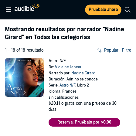
Pruébalo ahora
Mostrando resultados por narrador
"Nadine
Girard"
en Todas las categorías
1 - 18 of 18 resultado
Popular
Filtro
Astro N/F
De:
Violaine Janeau
Narrado por:
Nadine Girard
Duración: Aún no se conoce
Serie:
Astro N/F
, Libro 2
Idioma: Francés
sin calificaciones
$20.11
o gratis con una prueba de 30
días
Reserva: Pruébalo por $0.00