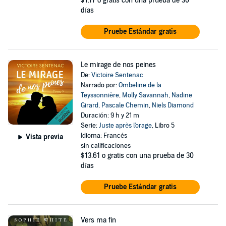
$7.17
o gratis con una prueba de 30
días
Pruebe Estándar gratis
Le mirage de nos peines
De:
Victoire Sentenac
Narrado por:
Ombeline de la
Teyssonnière
,
Molly Savannah
,
Nadine
Girard
,
Pascale Chemin
,
Niels Diamond
Duración: 9 h y 21 m
Serie:
Juste après l'orage
, Libro 5
Idioma: Francés
Vista previa
sin calificaciones
$13.61
o gratis con una prueba de 30
días
Pruebe Estándar gratis
Vers ma fin