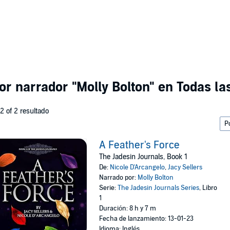
por narrador
"Molly Bolton"
en Todas las
 2 of 2 resultado
A Feather's Force
The Jadesin Journals, Book 1
De:
Nicole D'Arcangelo
,
Jacy Sellers
Narrado por:
Molly Bolton
Serie:
The Jadesin Journals Series
, Libro
1
Duración: 8 h y 7 m
Fecha de lanzamiento: 13-01-23
Idioma: Inglés