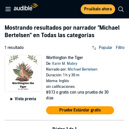
Pruébalo ahora
Mostrando resultados por narrador
"Michael
Bertelsen"
en Todas las categorías
1 resultado
Popular
Filtro
Worthington the Tiger
De:
Karin M. Mabry
Narrado por:
Michael Bertelsen
Duración: 1 h y 30 m
Idioma: Inglés
sin calificaciones
$9.13
o gratis con una prueba de 30
días
Vista previa
Pruebe Estándar gratis