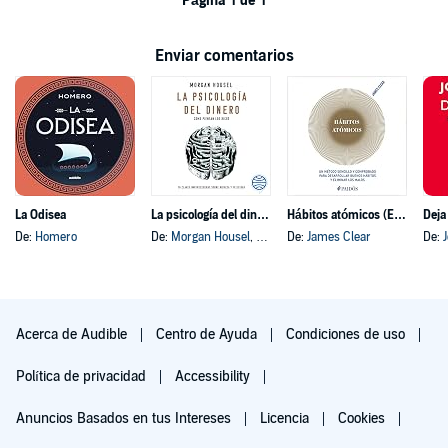
Página 1 de 1
Enviar comentarios
La Odisea
La psicología del dinero
Hábitos atómicos (Español neutro)
Deja
De:
Homero
De:
Morgan Housel
, y otros
De:
James Clear
De:
Acerca de Audible
Centro de Ayuda
Condiciones de uso
Política de privacidad
Accessibility
Anuncios Basados en tus Intereses
Licencia
Cookies