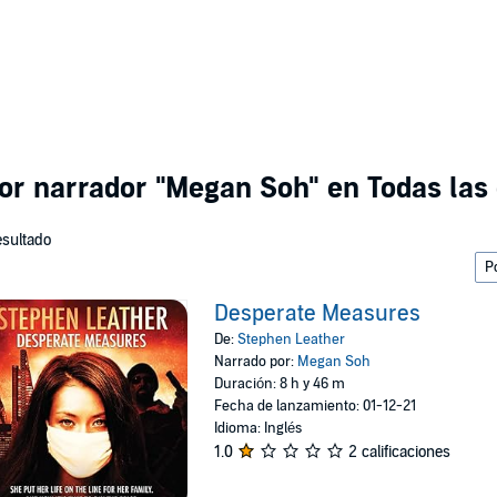
por narrador
"Megan Soh"
en Todas las 
esultado
Desperate Measures
De:
Stephen Leather
Narrado por:
Megan Soh
Duración: 8 h y 46 m
Fecha de lanzamiento: 01-12-21
Idioma: Inglés
1.0
2 calificaciones