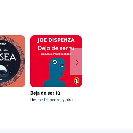
Deja de ser tú
Mi psicóloga me dijo
De:
Joe Dispenza
, y otros
De:
Katherine Hoyer
, y otros