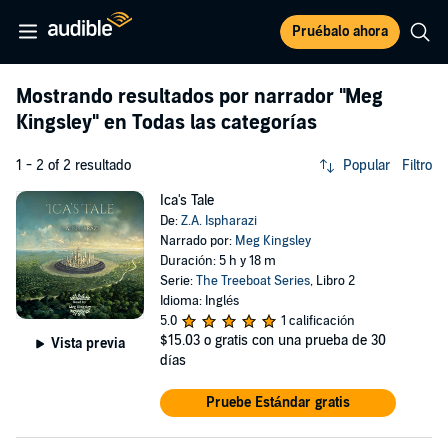
Pruébalo ahora
Mostrando resultados por narrador
"Meg
Kingsley"
en Todas las categorías
1 - 2 of 2 resultado
Popular
Filtro
Ica's Tale
De:
Z.A. Ispharazi
Narrado por:
Meg Kingsley
Duración: 5 h y 18 m
Serie:
The Treeboat Series
, Libro 2
Idioma: Inglés
5.0
1 calificación
$15.03
o gratis con una prueba de 30
Vista previa
días
Pruebe Estándar gratis