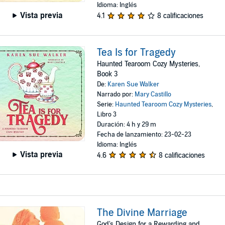
Idioma: Inglés
Vista previa
4.1
8 calificaciones
Tea Is for Tragedy
Haunted Tearoom Cozy Mysteries,
Book 3
De:
Karen Sue Walker
Narrado por:
Mary Castillo
Serie:
Haunted Tearoom Cozy Mysteries
,
Libro 3
Duración: 4 h y 29 m
Fecha de lanzamiento: 23-02-23
Idioma: Inglés
Vista previa
4.6
8 calificaciones
The Divine Marriage
God's Design for a Rewarding and