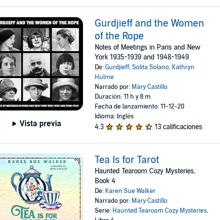
Gurdjieff and the Women
of the Rope
Notes of Meetings in Paris and New
York 1935-1939 and 1948-1949
De:
Gurdjieff
,
Solita Solano
,
Kathryn
Hulme
Narrado por:
Mary Castillo
Duración: 11 h y 8 m
Fecha de lanzamiento: 11-12-20
Idioma: Inglés
Vista previa
4.3
13 calificaciones
Tea Is for Tarot
Haunted Tearoom Cozy Mysteries,
Book 4
De:
Karen Sue Walker
Narrado por:
Mary Castillo
Serie:
Haunted Tearoom Cozy Mysteries
,