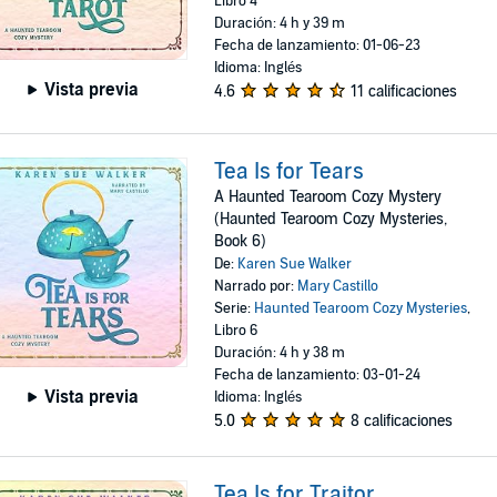
Libro 4
Duración: 4 h y 39 m
Fecha de lanzamiento: 01-06-23
Idioma: Inglés
Vista previa
4.6
11 calificaciones
Tea Is for Tears
A Haunted Tearoom Cozy Mystery
(Haunted Tearoom Cozy Mysteries,
Book 6)
De:
Karen Sue Walker
Narrado por:
Mary Castillo
Serie:
Haunted Tearoom Cozy Mysteries
,
Libro 6
Duración: 4 h y 38 m
Fecha de lanzamiento: 03-01-24
Vista previa
Idioma: Inglés
5.0
8 calificaciones
Tea Is for Traitor