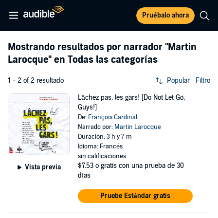
Pruébalo ahora
Mostrando resultados por narrador
"Martin
Larocque"
en Todas las categorías
1 - 2 of 2 resultado
Popular
Filtro
Lâchez pas, les gars! [Do Not Let Go,
Guys!]
De:
François Cardinal
Narrado por:
Martin Larocque
Duración: 3 h y 7 m
Idioma: Francés
sin calificaciones
$7.53
o gratis con una prueba de 30
Vista previa
días
Pruebe Estándar gratis