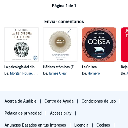
Página 1 de 1
Enviar comentarios
La psicología del dinero
Hábitos atómicos (Español neutro)
La Odisea
Deja
De:
Morgan Housel
, y otros
De:
James Clear
De:
Homero
De:
Acerca de Audible
Centro de Ayuda
Condiciones de uso
Política de privacidad
Accessibility
Anuncios Basados en tus Intereses
Licencia
Cookies