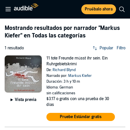
Pruébalo ahora
Mostrando resultados por narrador
"Markus
Kiefer"
en Todas las categorías
1 resultado
Popular
Filtro
11 tote Freunde müsst ihr sein. Ein
Ruhrgebietskrimi
De:
Richard Blynd
Narrado por:
Markus Kiefer
Duración: 3 h y 10 m
Idioma: German
sin calificaciones
$3.17
o gratis con una prueba de 30
Vista previa
días
Pruebe Estándar gratis