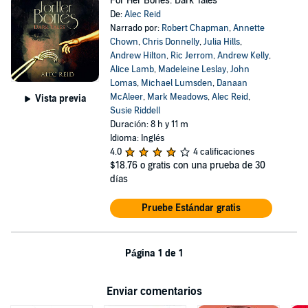
For Her Bones: Dark Tales
De:
Alec Reid
Narrado por:
Robert Chapman
,
Annette
Chown
,
Chris Donnelly
,
Julia Hills
,
Andrew Hilton
,
Ric Jerrom
,
Andrew Kelly
,
Alice Lamb
,
Madeleine Leslay
,
John
Lomas
,
Michael Lumsden
,
Danaan
McAleer
,
Mark Meadows
,
Alec Reid
,
Vista previa
Susie Riddell
Duración: 8 h y 11 m
Idioma: Inglés
4.0
4 calificaciones
$18.76
o gratis con una prueba de 30
días
Pruebe Estándar gratis
Página 1 de 1
Enviar comentarios