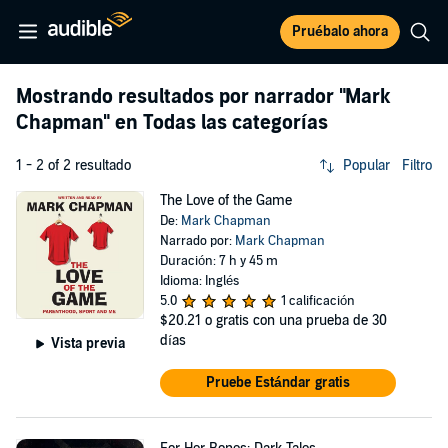
Pruébalo ahora
Mostrando resultados por narrador
"Mark
Chapman"
en Todas las categorías
1 - 2 of 2 resultado
Popular
Filtro
The Love of the Game
De:
Mark Chapman
Narrado por:
Mark Chapman
Duración: 7 h y 45 m
Idioma: Inglés
5.0
1 calificación
$20.21
o gratis con una prueba de 30
días
Vista previa
Pruebe Estándar gratis