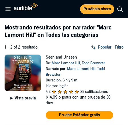
Pruébalo ahora
Mostrando resultados por narrador
"Marc
Lamont Hill"
en Todas las categorías
1 - 2 of 2 resultado
Popular
Filtro
Seen and Unseen
De:
Marc Lamont Hill
,
Todd Brewster
Narrado por:
Marc Lamont Hill
,
Todd
Brewster
Duración: 6 h y 9 m
Idioma: Inglés
4.8
28 calificaciones
$14.99
o gratis con una prueba de 30
Vista previa
días
Pruebe Estándar gratis