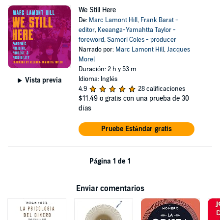
We Still Here
De:
Marc Lamont Hill
,
Frank Barat -
editor
,
Keeanga-Yamahtta Taylor -
foreword
,
Samori Coles - producer
Narrado por:
Marc Lamont Hill
,
Jacques
Morel
Duración: 2 h y 53 m
Idioma: Inglés
Vista previa
4.9
28 calificaciones
$11.49
o gratis con una prueba de 30
días
Pruebe Estándar gratis
Página 1 de 1
Enviar comentarios