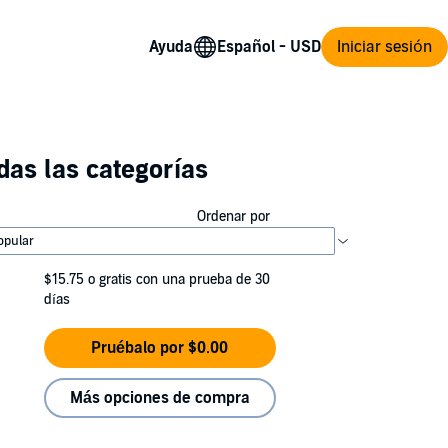
Ayuda
Iniciar sesión
das las categorías
Ordenar por
$15.75
o gratis con una prueba de 30
días
Pruébalo por $0.00
Más opciones de compra