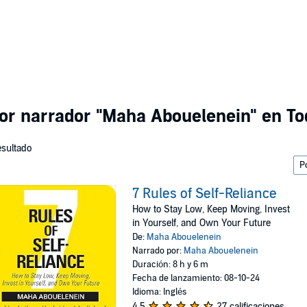
por narrador
"Maha Abouelenein"
en To
esultado
7 Rules of Self-Reliance
How to Stay Low, Keep Moving, Invest
in Yourself, and Own Your Future
De:
Maha Abouelenein
Narrado por:
Maha Abouelenein
Duración: 8 h y 6 m
Fecha de lanzamiento: 08-10-24
Idioma: Inglés
4.5
27 calificaciones