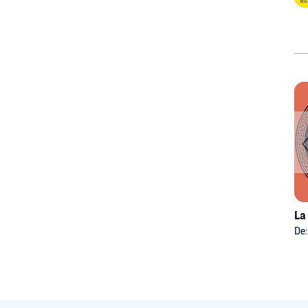
La
De