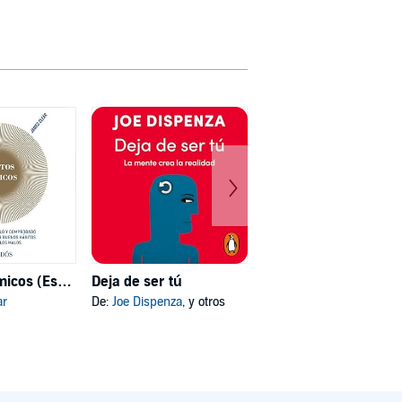
Hábitos atómicos (Español neutro)
Deja de ser tú
Mi psicóloga me dijo
ar
De:
Joe Dispenza
, y otros
De:
Katherine Hoyer
, y otros