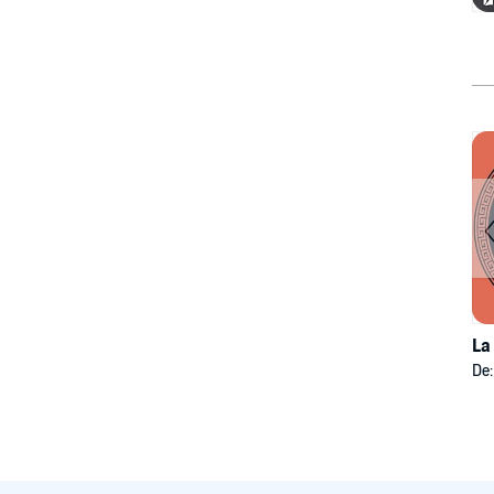
La
De