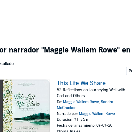
por narrador
"Maggie Wallem Rowe"
en 
esultado
This Life We Share
52 Reflections on Journeying Well with
God and Others
De:
Maggie Wallem Rowe
,
Sandra
McCracken
Narrado por:
Maggie Wallem Rowe
Duración: 7 h y 5 m
Fecha de lanzamiento: 07-07-20
Idioma: Inglés