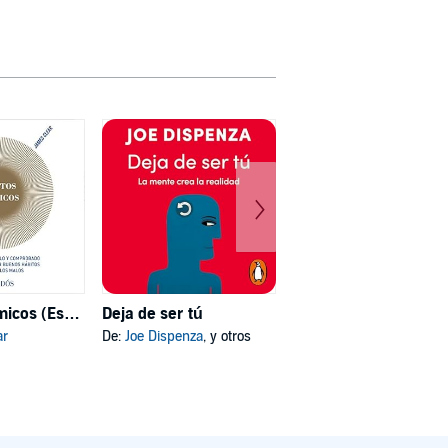
Hábitos atómicos (Español neutro)
Deja de ser tú
Mi psicóloga me dijo
ar
De:
Joe Dispenza
, y otros
De:
Katherine Hoyer
, y otros