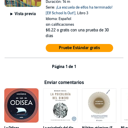
Duración: 14 m
Serie:
¡La escuela de elfos ha terminado!
[Elf School Is Out!]
, Libro 3
Vista previa
Idioma: Español
sin calificaciones
$6.22
o gratis con una prueba de 30
días
Pruebe Estándar gratis
Página 1 de 1
Enviar comentarios