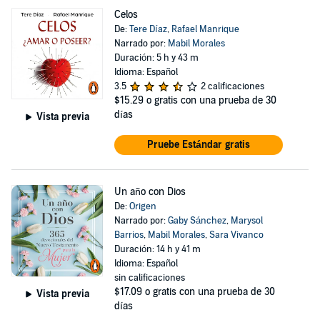
Celos
De:
Tere Díaz
,
Rafael Manrique
Narrado por:
Mabil Morales
Duración: 5 h y 43 m
Idioma: Español
3.5
2 calificaciones
$15.29
o gratis con una prueba de 30
días
Vista previa
Pruebe Estándar gratis
Un año con Dios
De:
Origen
Narrado por:
Gaby Sánchez
,
Marysol
Barrios
,
Mabil Morales
,
Sara Vivanco
Duración: 14 h y 41 m
Idioma: Español
sin calificaciones
$17.09
o gratis con una prueba de 30
Vista previa
días