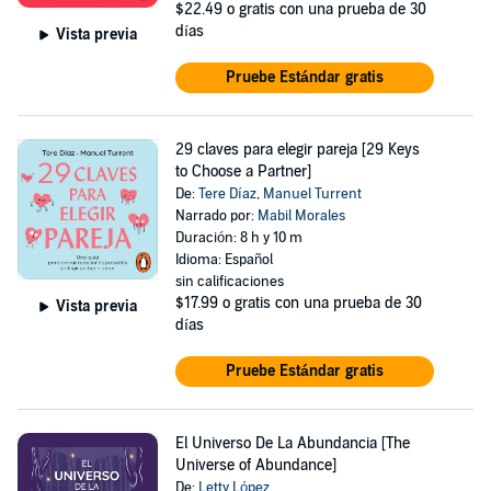
$22.49
o gratis con una prueba de 30
días
Vista previa
Pruebe Estándar gratis
29 claves para elegir pareja [29 Keys
to Choose a Partner]
De:
Tere Díaz
,
Manuel Turrent
Narrado por:
Mabil Morales
Duración: 8 h y 10 m
Idioma: Español
sin calificaciones
$17.99
o gratis con una prueba de 30
Vista previa
días
Pruebe Estándar gratis
El Universo De La Abundancia [The
Universe of Abundance]
De:
Letty López