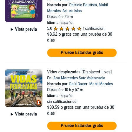
Narrado por:
Patricio Bautista
,
Mabil
Morales
,
Arturo Islas
Duración: 25 m
Idioma: Español
5.0
1 calificación
Vista previa
$8.62
o gratis con una prueba de 30
días
Pruebe Estándar gratis
Vidas desplazadas [Displaced Lives]
De:
Ana Mercedes Saiz Valenzuela
Narrado por:
Raúl Boxer
,
Mabil Morales
Duración: 10 h y 57 m
Idioma: Español
sin calificaciones
$30.59
o gratis con una prueba de 30
días
Vista previa
Pruebe Estándar gratis