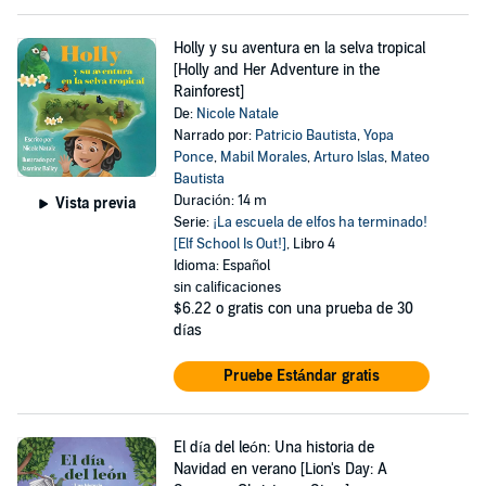
Holly y su aventura en la selva tropical
[Holly and Her Adventure in the
Rainforest]
De:
Nicole Natale
Narrado por:
Patricio Bautista
,
Yopa
Ponce
,
Mabil Morales
,
Arturo Islas
,
Mateo
Bautista
Duración: 14 m
Vista previa
Serie:
¡La escuela de elfos ha terminado!
[Elf School Is Out!]
, Libro 4
Idioma: Español
sin calificaciones
$6.22
o gratis con una prueba de 30
días
Pruebe Estándar gratis
El día del león: Una historia de
Navidad en verano [Lion's Day: A