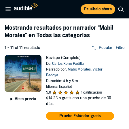
Pruébalo ahora
Mostrando resultados por narrador
"Mabil
Morales"
en Todas las categorías
1 - 11 of 11 resultado
Popular
Filtro
Bavispe (Completo)
De:
Carlos René Padilla
Narrado por:
Mabil Morales
,
Víctor
Bedoya
Duración: 4 h y 8 m
Idioma: Español
5.0
1 calificación
$14.23
o gratis con una prueba de 30
Vista previa
días
Pruebe Estándar gratis