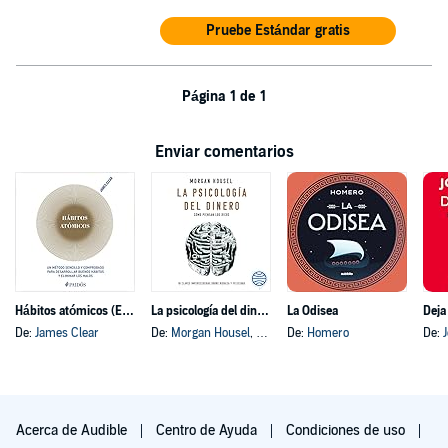
Pruebe Estándar gratis
Página 1 de 1
Enviar comentarios
Hábitos atómicos (Español neutro)
La psicología del dinero
La Odisea
Deja
De:
James Clear
De:
Morgan Housel
, y otros
De:
Homero
De:
Acerca de Audible
Centro de Ayuda
Condiciones de uso