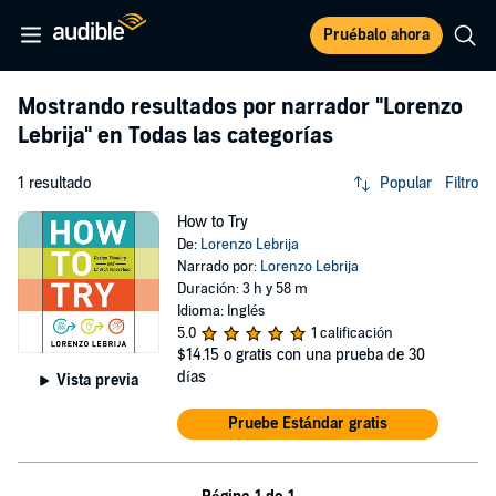
Pruébalo ahora
Mostrando resultados por narrador
"Lorenzo
Lebrija"
en Todas las categorías
1 resultado
Popular
Filtro
How to Try
De:
Lorenzo Lebrija
Narrado por:
Lorenzo Lebrija
Duración: 3 h y 58 m
Idioma: Inglés
5.0
1 calificación
$14.15
o gratis con una prueba de 30
días
Vista previa
Pruebe Estándar gratis