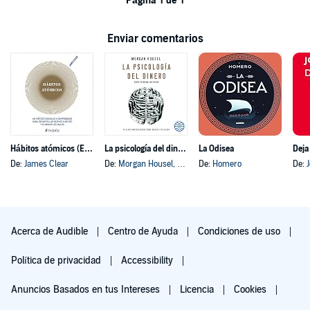
Página 1 de 1
Enviar comentarios
Hábitos atómicos (Español neutro)
La psicología del dinero
La Odisea
Deja
De:
James Clear
De:
Morgan Housel
, y otros
De:
Homero
De:
Acerca de Audible
Centro de Ayuda
Condiciones de uso
Política de privacidad
Accessibility
Anuncios Basados en tus Intereses
Licencia
Cookies