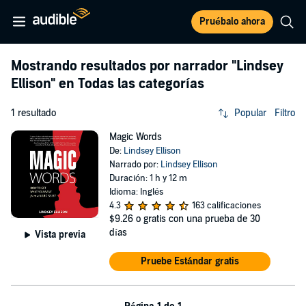
Pruébalo ahora
Mostrando resultados por narrador
"Lindsey
Ellison"
en Todas las categorías
1 resultado
Popular
Filtro
Magic Words
De:
Lindsey Ellison
Narrado por:
Lindsey Ellison
Duración: 1 h y 12 m
Idioma: Inglés
4.3
163 calificaciones
$9.26
o gratis con una prueba de 30
días
Vista previa
Pruebe Estándar gratis