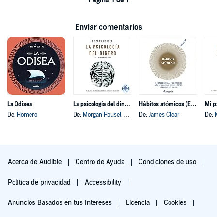
Página 1 de 1
Enviar comentarios
La Odisea
La psicología del dinero
Hábitos atómicos (Español neutro)
Mi p
De:
Homero
De:
Morgan Housel
, y otros
De:
James Clear
De:
Acerca de Audible
Centro de Ayuda
Condiciones de uso
Política de privacidad
Accessibility
Anuncios Basados en tus Intereses
Licencia
Cookies