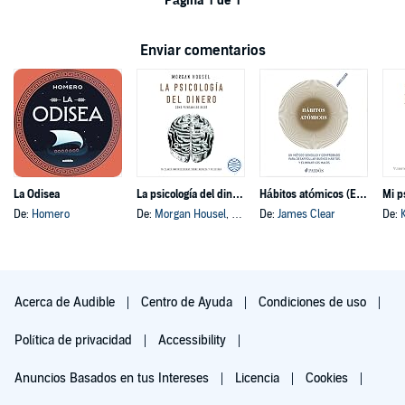
Página 1 de 1
Enviar comentarios
La Odisea
La psicología del dinero
Hábitos atómicos (Español neutro)
Mi p
De:
Homero
De:
Morgan Housel
, y otros
De:
James Clear
De:
Acerca de Audible
Centro de Ayuda
Condiciones de uso
Política de privacidad
Accessibility
Anuncios Basados en tus Intereses
Licencia
Cookies