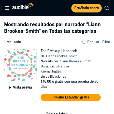
Pruébalo ahora
Mostrando resultados por narrador
"Liann
Brookes-Smith"
en Todas las categorías
1 resultado
Popular
Filtro
The Breakup Handbook
De:
Liann Brookes-Smith
Narrado por:
Liann Brookes-Smith
Duración: 5 h y 2 m
Idioma: Inglés
sin calificaciones
$16.00
o gratis con una prueba de 30
días
Vista previa
Pruebe Estándar gratis