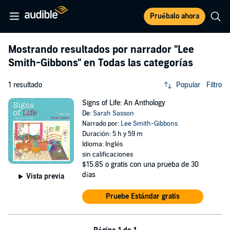
Pruébalo ahora
Mostrando resultados por narrador
"Lee
Smith-Gibbons"
en Todas las categorías
1 resultado
Popular
Filtro
Signs of Life: An Anthology
De:
Sarah Sasson
Narrado por:
Lee Smith-Gibbons
Duración: 5 h y 59 m
Idioma: Inglés
sin calificaciones
$15.85
o gratis con una prueba de 30
días
Vista previa
Pruebe Estándar gratis