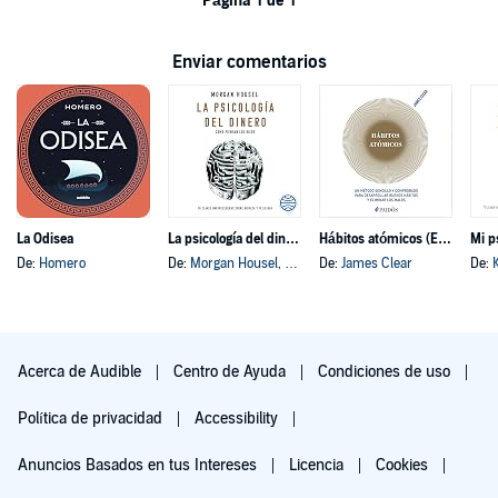
Página 1 de 1
Enviar comentarios
La Odisea
La psicología del dinero
Hábitos atómicos (Español neutro)
Mi p
De:
Homero
De:
Morgan Housel
, y otros
De:
James Clear
De:
Acerca de Audible
Centro de Ayuda
Condiciones de uso
Política de privacidad
Accessibility
Anuncios Basados en tus Intereses
Licencia
Cookies