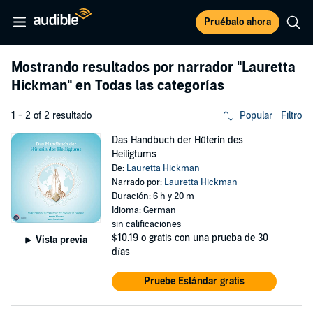
Pruébalo ahora
Mostrando resultados por narrador
"Lauretta
Hickman"
en Todas las categorías
1 - 2 of 2 resultado
Popular
Filtro
Das Handbuch der Hüterin des
Heiligtums
De:
Lauretta Hickman
Narrado por:
Lauretta Hickman
Duración: 6 h y 20 m
Idioma: German
sin calificaciones
$10.19
o gratis con una prueba de 30
Vista previa
días
Pruebe Estándar gratis