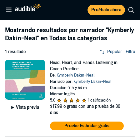
Pruébalo ahora
Mostrando resultados por narrador
"Kymberly
Dakin-Neal"
en Todas las categorías
1 resultado
Popular
Filtro
Head, Heart, and Hands Listening in
Coach Practice
De:
Kymberly Dakin-Neal
Narrado por:
Kymberly Dakin-Neal
Duración: 7 h y 44 m
Idioma: Inglés
5.0
1 calificación
$17.99
o gratis con una prueba de 30
Vista previa
días
Pruebe Estándar gratis