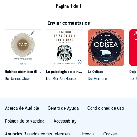
Página 1 de 1
Enviar comentarios
Hábitos atómicos (Español neutro)
La psicología del dinero
La Odisea
Deja
De:
James Clear
De:
Morgan Housel
, y otros
De:
Homero
De:
Acerca de Audible
Centro de Ayuda
Condiciones de uso
Política de privacidad
Accessibility
Anuncios Basados en tus Intereses
Licencia
Cookies